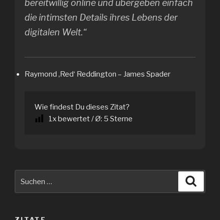
bereitwillig online und übergeben einfach
die intimsten Details ihres Lebens der
digitalen Welt.“
Raymond ‚Red‘ Reddington – James Spader
Wie findest Du dieses Zitat?
1
x bewertet / Ø:
5
Sterne
Suche
Suche
nach:
ZITATE