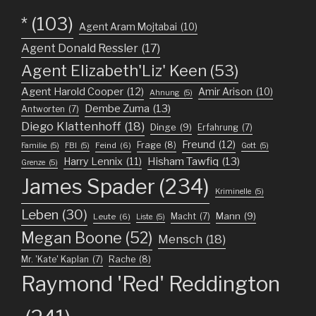
*
(103)
Agent Aram Mojtabai
(10)
Agent Donald Ressler
(17)
Agent Elizabeth'Liz' Keen
(53)
Agent Harold Cooper
(12)
Amir Arison
(10)
Ahnung
(5)
Dembe Zuma
(13)
Antworten
(7)
Diego Klattenhoff
(18)
Dinge
(9)
Erfahrung
(7)
Freund
(12)
Frage
(8)
Feind
(6)
Familie
(5)
FBI
(5)
Gott
(5)
Harry Lennix
(11)
Hisham Tawfiq
(13)
Grenze
(5)
James Spader
(234)
Kriminelle
(5)
Leben
(30)
Mann
(9)
Macht
(7)
Leute
(6)
Liste
(5)
Megan Boone
(52)
Mensch
(18)
Mr. 'Kate' Kaplan
(7)
Rache
(8)
Raymond 'Red' Reddington