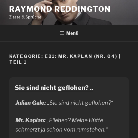
Zum
RAYMOND REDDINGTON
Inhalt
Zitate & Sprüche
springen
Menü
KATEGORIE:
E21: MR. KAPLAN (NR. 04) |
TEIL 1
Sie sind nicht geflohen? ..
Julian Gale:
„Sie sind nicht geflohen?“
Mr. Kaplan:
„Fliehen? Meine Hüfte
schmerzt ja schon vom rumstehen.“