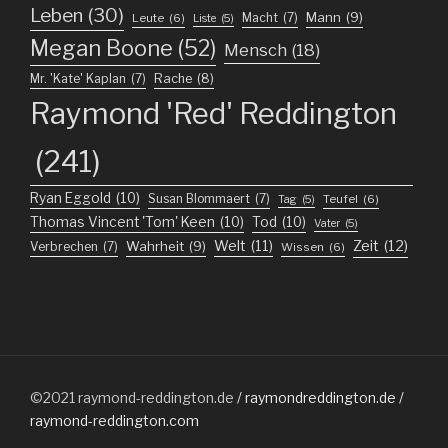
Leben
(30)
Mann
(9)
Macht
(7)
Leute
(6)
Liste
(5)
Megan Boone
(52)
Mensch
(18)
Mr. 'Kate' Kaplan
(7)
Rache
(8)
Raymond 'Red' Reddington
(241)
Ryan Eggold
(10)
Susan Blommaert
(7)
Teufel
(6)
Tag
(5)
Thomas Vincent 'Tom' Keen
(10)
Tod
(10)
Vater
(5)
Welt
(11)
Zeit
(12)
Wahrheit
(9)
Verbrechen
(7)
Wissen
(6)
©2021
raymond-reddington.de
/ raymondreddington.de /
raymond-reddington.com