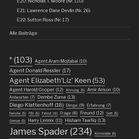
E20: Nicholas T. Moore (Nr. 110)
E21: Lawrence Dane Devlin (Nr. 26)
E22: Sutton Ross (Nr. 17)
Alle Beiträge
*
(103)
Agent Aram Mojtabai
(10)
Agent Donald Ressler
(17)
Agent Elizabeth'Liz' Keen
(53)
Agent Harold Cooper
(12)
Amir Arison
(10)
Ahnung
(5)
Dembe Zuma
(13)
Antworten
(7)
Diego Klattenhoff
(18)
Dinge
(9)
Erfahrung
(7)
Freund
(12)
Frage
(8)
Feind
(6)
Familie
(5)
FBI
(5)
Gott
(5)
Harry Lennix
(11)
Hisham Tawfiq
(13)
Grenze
(5)
James Spader
(234)
Kriminelle
(5)