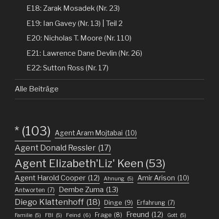
E18: Zarak Mosadek (Nr. 23)
E19: Ian Gavey (Nr. 13) | Teil 2
E20: Nicholas T. Moore (Nr. 110)
E21: Lawrence Dane Devlin (Nr. 26)
E22: Sutton Ross (Nr. 17)
Alle Beiträge
*
(103)
Agent Aram Mojtabai
(10)
Agent Donald Ressler
(17)
Agent Elizabeth'Liz' Keen
(53)
Agent Harold Cooper
(12)
Amir Arison
(10)
Ahnung
(5)
Dembe Zuma
(13)
Antworten
(7)
Diego Klattenhoff
(18)
Dinge
(9)
Erfahrung
(7)
Freund
(12)
Frage
(8)
Feind
(6)
Familie
(5)
FBI
(5)
Gott
(5)