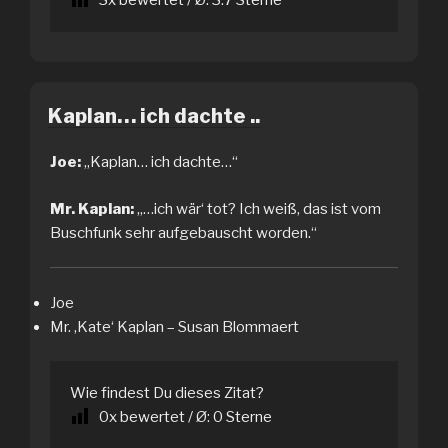
3
x bewertet / Ø:
3.7
Sterne
Kaplan… ich dachte ..
Joe:
„Kaplan… ich dachte…“
Mr. Kaplan:
„…ich wär‘ tot? Ich weiß, das ist vom
Buschfunk sehr aufgebauscht worden.“
Joe
Mr. ‚Kate‘ Kaplan – Susan Blommaert
Wie findest Du dieses Zitat?
0
x bewertet / Ø:
0
Sterne