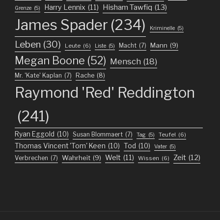
Harry Lennix
(11)
Hisham Tawfiq
(13)
Grenze
(5)
James Spader
(234)
Kriminelle
(5)
Leben
(30)
Mann
(9)
Macht
(7)
Leute
(6)
Liste
(5)
Megan Boone
(52)
Mensch
(18)
Mr. 'Kate' Kaplan
(7)
Rache
(8)
Raymond 'Red' Reddington
(241)
Ryan Eggold
(10)
Susan Blommaert
(7)
Teufel
(6)
Tag
(5)
Thomas Vincent 'Tom' Keen
(10)
Tod
(10)
Vater
(5)
Welt
(11)
Zeit
(12)
Wahrheit
(9)
Verbrechen
(7)
Wissen
(6)