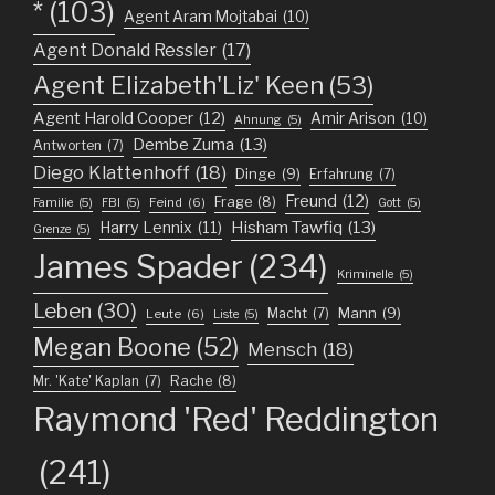
*
(103)
Agent Aram Mojtabai
(10)
Agent Donald Ressler
(17)
Agent Elizabeth'Liz' Keen
(53)
Agent Harold Cooper
(12)
Amir Arison
(10)
Ahnung
(5)
Dembe Zuma
(13)
Antworten
(7)
Diego Klattenhoff
(18)
Dinge
(9)
Erfahrung
(7)
Freund
(12)
Frage
(8)
Feind
(6)
Familie
(5)
FBI
(5)
Gott
(5)
Harry Lennix
(11)
Hisham Tawfiq
(13)
Grenze
(5)
James Spader
(234)
Kriminelle
(5)
Leben
(30)
Mann
(9)
Macht
(7)
Leute
(6)
Liste
(5)
Megan Boone
(52)
Mensch
(18)
Mr. 'Kate' Kaplan
(7)
Rache
(8)
Raymond 'Red' Reddington
(241)