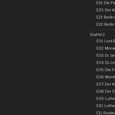
E19: Die Pa
E20: Der K
E21: Berlin (
E22: Berlin 
Staffel 2
E01: Lord B
E02: Monar
E03: Dr. Ja
E04: Dr. Li
E05: Die Fr
E06: Momba
E07: Der K
E08: Der De
E09: Luther 
E10: Luther 
E11: Ruslan