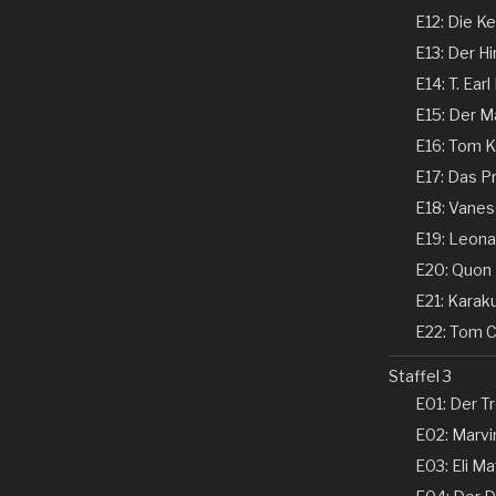
E12: Die Ke
E13: Der Hi
E14: T. Earl
E15: Der Ma
E16: Tom Ke
E17: Das P
E18: Vaness
E19: Leonar
E20: Quon 
E21: Karaku
E22: Tom Co
Staffel 3
E01: Der Tr
E02: Marvin
E03: Eli Ma