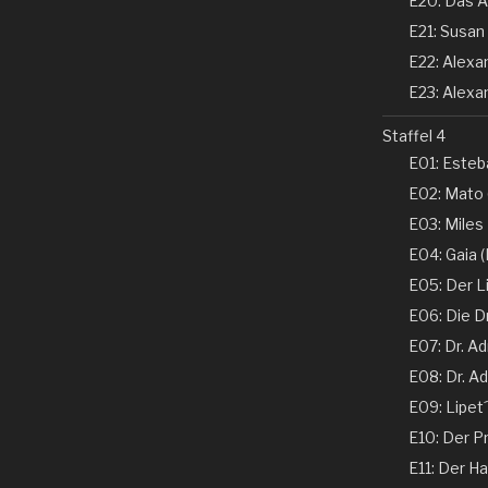
E20: Das A
E21: Susan 
E22: Alexand
E23: Alexan
Staffel 4
E01: Esteba
E02: Mato 
E03: Miles
E04: Gaia (N
E05: Der Li
E06: Die D
E07: Dr. Ad
E08: Dr. Ad
E09: Lipet
E10: Der Pr
E11: Der Ha