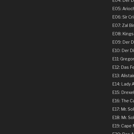
E04: Der Ds
E05: Arioch
E06: Sir Cri
E07: Zal Bi
E08: Kings 
E09: Der Dir
E10: Der Dir
E11: Gregor
E12: Das Fe
E13: Alistai
E14: Lady A
E15: Drexel
E16: The C
E17: Mr. Sol
E18: Mr. Sol
E19: Cape