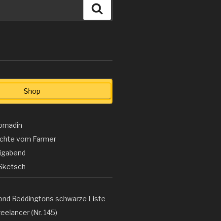
Suchen
Shop
omadin
ichte vom Farmer
ligabend
Sketsch
ond Reddingtons schwarze Liste
eelancer (Nr. 145)