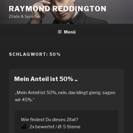
Zum
RAYMOND REDDINGTON
Inhalt
Zitate & Sprüche
springen
Menü
SCHLAGWORT:
50%
Mein Anteil ist 50% ..
„Mein Anteil ist 50%, nein, das klingt gierig, sagen
wir 45%.“
Wie findest Du dieses Zitat?
2
x bewertet / Ø:
5
Sterne