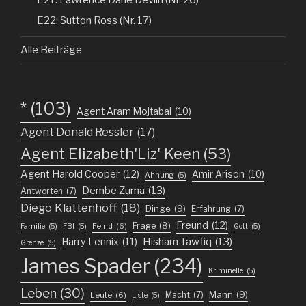
E22: Sutton Ross (Nr. 17)
Alle Beiträge
*
(103)
Agent Aram Mojtabai
(10)
Agent Donald Ressler
(17)
Agent Elizabeth'Liz' Keen
(53)
Agent Harold Cooper
(12)
Amir Arison
(10)
Ahnung
(5)
Dembe Zuma
(13)
Antworten
(7)
Diego Klattenhoff
(18)
Dinge
(9)
Erfahrung
(7)
Freund
(12)
Frage
(8)
Feind
(6)
Familie
(5)
FBI
(5)
Gott
(5)
Harry Lennix
(11)
Hisham Tawfiq
(13)
Grenze
(5)
James Spader
(234)
Kriminelle
(5)
Leben
(30)
Mann
(9)
Macht
(7)
Leute
(6)
Liste
(5)