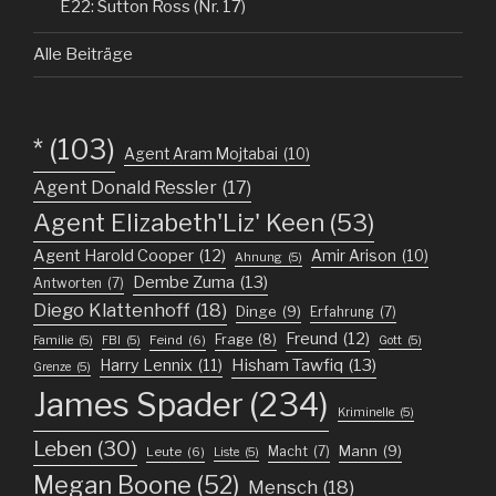
E22: Sutton Ross (Nr. 17)
Alle Beiträge
*
(103)
Agent Aram Mojtabai
(10)
Agent Donald Ressler
(17)
Agent Elizabeth'Liz' Keen
(53)
Agent Harold Cooper
(12)
Amir Arison
(10)
Ahnung
(5)
Dembe Zuma
(13)
Antworten
(7)
Diego Klattenhoff
(18)
Dinge
(9)
Erfahrung
(7)
Freund
(12)
Frage
(8)
Feind
(6)
Familie
(5)
FBI
(5)
Gott
(5)
Harry Lennix
(11)
Hisham Tawfiq
(13)
Grenze
(5)
James Spader
(234)
Kriminelle
(5)
Leben
(30)
Mann
(9)
Macht
(7)
Leute
(6)
Liste
(5)
Megan Boone
(52)
Mensch
(18)