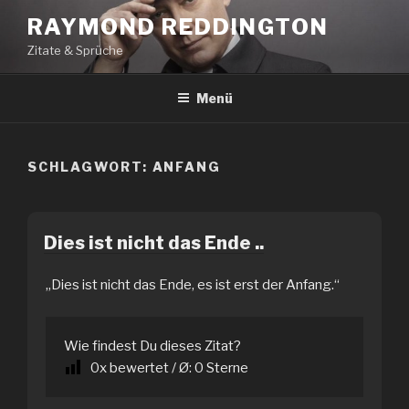
Zum
RAYMOND REDDINGTON
Inhalt
Zitate & Sprüche
springen
Menü
SCHLAGWORT:
ANFANG
Dies ist nicht das Ende ..
„Dies ist nicht das Ende, es ist erst der Anfang.“
Wie findest Du dieses Zitat?
0
x bewertet / Ø:
0
Sterne