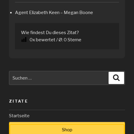
Agent Elizabeth Keen – Megan Boone
Wie findest Du dieses Zitat?
0
x bewertet / Ø:
0
Sterne
Suche
Suche
nach:
ZITATE
Startseite
Shop