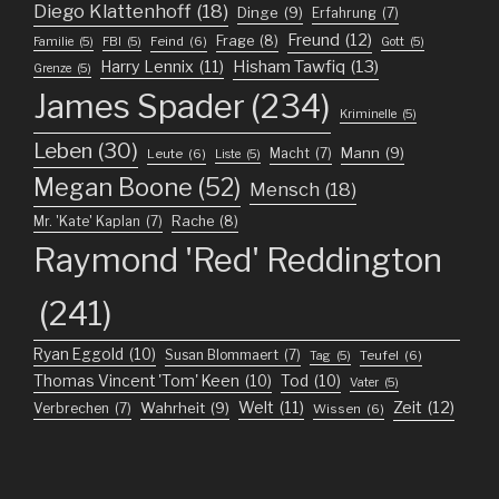
Diego Klattenhoff
(18)
Dinge
(9)
Erfahrung
(7)
Freund
(12)
Frage
(8)
Feind
(6)
Familie
(5)
FBI
(5)
Gott
(5)
Harry Lennix
(11)
Hisham Tawfiq
(13)
Grenze
(5)
James Spader
(234)
Kriminelle
(5)
Leben
(30)
Mann
(9)
Macht
(7)
Leute
(6)
Liste
(5)
Megan Boone
(52)
Mensch
(18)
Mr. 'Kate' Kaplan
(7)
Rache
(8)
Raymond 'Red' Reddington
(241)
Ryan Eggold
(10)
Susan Blommaert
(7)
Teufel
(6)
Tag
(5)
Thomas Vincent 'Tom' Keen
(10)
Tod
(10)
Vater
(5)
Welt
(11)
Zeit
(12)
Wahrheit
(9)
Verbrechen
(7)
Wissen
(6)