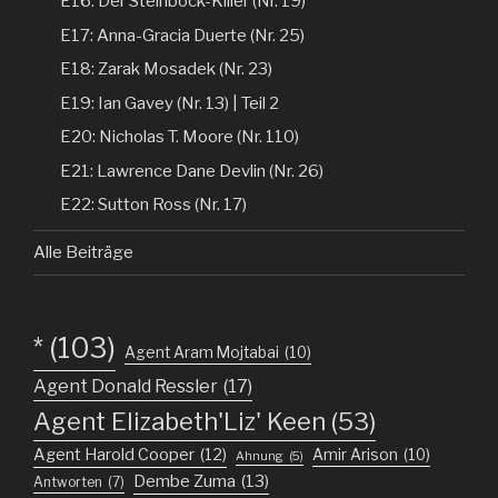
E16: Der Steinbock-Killer (Nr. 19)
E17: Anna-Gracia Duerte (Nr. 25)
E18: Zarak Mosadek (Nr. 23)
E19: Ian Gavey (Nr. 13) | Teil 2
E20: Nicholas T. Moore (Nr. 110)
E21: Lawrence Dane Devlin (Nr. 26)
E22: Sutton Ross (Nr. 17)
Alle Beiträge
*
(103)
Agent Aram Mojtabai
(10)
Agent Donald Ressler
(17)
Agent Elizabeth'Liz' Keen
(53)
Agent Harold Cooper
(12)
Amir Arison
(10)
Ahnung
(5)
Dembe Zuma
(13)
Antworten
(7)