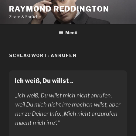
Zum
RAYMOND REDDINGTON
Inhalt
Zitate & Sprüche
springen
Menü
SCHLAGWORT:
ANRUFEN
Ich weiß, Du willst ..
„Ich weiß, Du willst mich nicht anrufen,
weil Du mich nicht irre machen willst, aber
nur zu Deiner Info: ‚Mich nicht anzurufen
macht mich irre‘.“