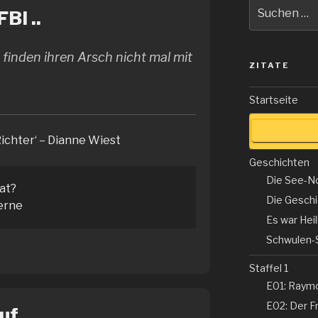
Suche
BI ..
nach:
finden ihren Arsch nicht mal mit
ZITATE
Startseite
Richter‘ – Dianne Wiest
Geschichten
Die See-N
tat?
Die Gesch
erne
Es war Hei
Schwulen-
Staffel 1
E01: Raym
E02: Der Fr
f ..