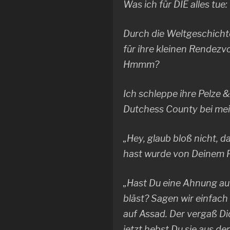
Was ich für DIE alles tue:
Durch die Weltgeschicht
für ihre kleinen Rendezv
Hmmm?
Ich schleppe ihre Pelze & 
Dutchess County bei mei
„Hey, glaub bloß nicht, d
hast wurde von Deinem F
„Hast Du eine Ahnung a
bläst? Sagen wir einfach
auf Assad. Der vergaß Di
jetzt hebst Du sie aus de