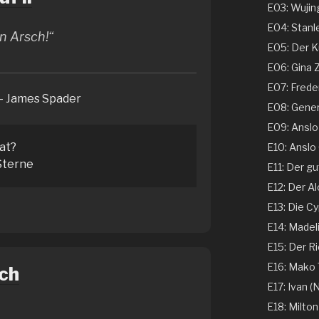
E03: Wujing
E04: Stanle
en Arsch!“
E05: Der Ku
E06: Gina 
E07: Freder
– James Spader
E08: Genera
E09: Anslo G
tat?
E10: Anslo G
terne
E11: Der gu
E12: Der Al
E13: Die Cy
E14: Madeli
E15: Der Ri
E16: Mako T
ch
E17: Ivan (N
E18: Milton