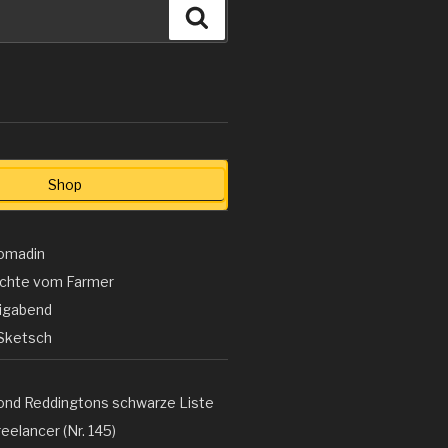
Suchen
Shop
omadin
ichte vom Farmer
ligabend
Sketsch
ond Reddingtons schwarze Liste
eelancer (Nr. 145)