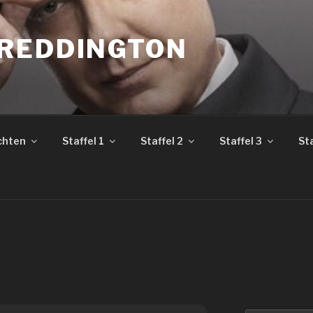
REDDINGTON
chten
Staffel 1
Staffel 2
Staffel 3
Sta