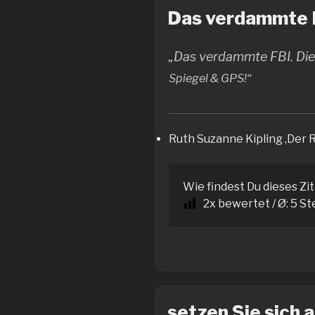
Das verdammte F
„Das verdammte FBI. Die 
Spiegel
&
GPS!“
Ruth Suzanne Kipling ‚Der 
Wie findest Du dieses Zi
2
x bewertet / Ø:
5
St
setzen Sie sich au