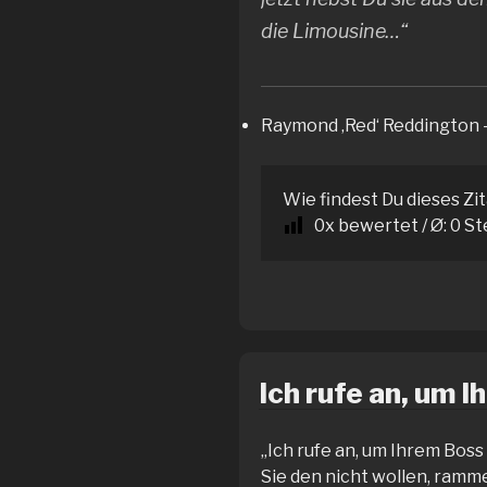
die Limousine…“
Raymond ‚Red‘ Reddington 
Wie findest Du dieses Zi
0
x bewertet / Ø:
0
St
Ich rufe an, um I
„Ich rufe an, um Ihrem Bos
Sie den nicht wollen, ramme