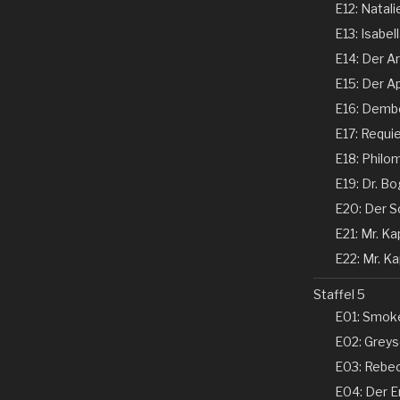
E12: Natali
E13: Isabel
E14: Der Ar
E15: Der Ap
E16: Dembe
E17: Requi
E18: Philom
E19: Dr. Bo
E20: Der Sc
E21: Mr. Kap
E22: Mr. Kap
Staffel 5
E01: Smoke
E02: Greyso
E03: Rebecc
E04: Der En