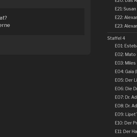
E20: Das A
E21: Susan 
E22: Alexand
tat?
erne
E23: Alexan
Staffel 4
E01: Esteba
E02: Mato 
E03: Miles
E04: Gaia (N
E05: Der Li
E06: Die D
E07: Dr. Ad
E08: Dr. Ad
E09: Lipet
E10: Der Pr
E11: Der Ha