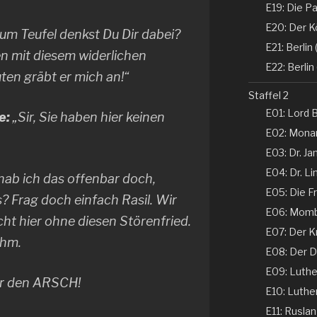
E19: Die Pa
E20: Der K
zum Teufel denkst Du Dir dabei?
E21: Berlin (
n mit diesem widerlichen
E22: Berlin 
uten gräbt er mich an!“
Staffel 2
E01: Lord B
e:
„Sir, Sie haben hier keinen
E02: Monar
E03: Dr. Ja
E04: Dr. Li
 hab ich das offenbar doch,
E05: Die Fr
 Frag doch einfach Rasil. Wir
E06: Momba
ht hier ohne diesen Störenfried.
E07: Der K
ihm.
E08: Der De
E09: Luther 
für den ARSCH!
E10: Luther 
E11: Ruslan