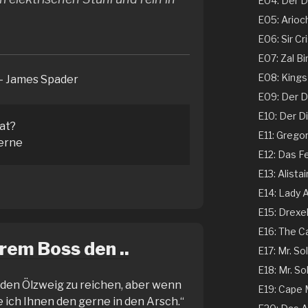
E04: Der Ds
E05: Arioch
E06: Sir Cri
E07: Zal Bi
E08: Kings 
– James Spader
E09: Der Dir
E10: Der Dir
tat?
E11: Gregor
erne
E12: Das Fe
E13: Alistai
E14: Lady A
E15: Drexel
E16: The C
hrem Boss den ..
E17: Mr. Sol
E18: Mr. Sol
s den Ölzweig zu reichen, aber wenn
E19: Cape
 ich Ihnen den gerne in den Arsch.“