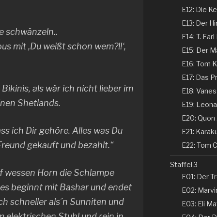
E12: Die Ke
E13: Der Hi
e schwänzeln..
E14: T. Earl
ous mit ‚Du weißt schon wem?!!‘,
E15: Der Ma
E16: Tom Ke
E17: Das P
Bikinis, als wär ich nicht lieber im
E18: Vaness
nen Shetlands.
E19: Leonar
E20: Quon 
ass ich Dir gehöre. Alles was Du
E21: Karaku
reund gekauft und bezahlt.“
E22: Tom Co
Staffel 3
uf wessen Horn die Schlampe
E01: Der Tr
 es beginnt mit Bashar und endet
E02: Marvin
ch schneller als´n Sunniten und
E03: Eli Ma
m elektrischen Stuhl und rein in