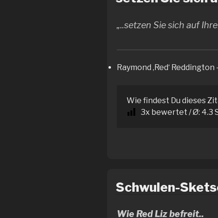
„..setzen Sie sich auf Ihr
Raymond ‚Red‘ Reddington 
Wie findest Du dieses Zi
3
x bewertet / Ø:
4.3
S
Schwulen-Skets
Wie Red Liz befreit..