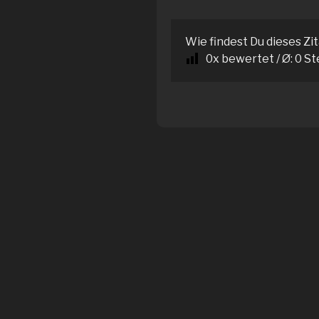
Wie findest Du dieses Zi
0
x bewertet / Ø:
0
St