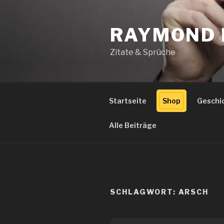
Zum
Inhalt
RAYMOND 
springen
Zitate & Sprüche
Startseite
Shop
Geschi
Alle Beiträge
SCHLAGWORT:
ARSCH