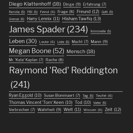
Diego Klattenhoff
(18)
Dinge
(9)
Erfahrung
(7)
Freund
(12)
Frage
(8)
Feind
(6)
Familie
(5)
FBI
(5)
Gott
(5)
Harry Lennix
(11)
Hisham Tawfiq
(13)
Grenze
(5)
James Spader
(234)
Kriminelle
(5)
Leben
(30)
Mann
(9)
Macht
(7)
Leute
(6)
Liste
(5)
Megan Boone
(52)
Mensch
(18)
Mr. 'Kate' Kaplan
(7)
Rache
(8)
Raymond 'Red' Reddington
(241)
Ryan Eggold
(10)
Susan Blommaert
(7)
Teufel
(6)
Tag
(5)
Thomas Vincent 'Tom' Keen
(10)
Tod
(10)
Vater
(5)
Welt
(11)
Zeit
(12)
Wahrheit
(9)
Verbrechen
(7)
Wissen
(6)