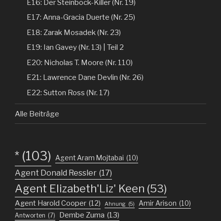
E16: Der Steinbock-Killer (Nr. 19)
E17: Anna-Gracia Duerte (Nr. 25)
E18: Zarak Mosadek (Nr. 23)
E19: Ian Gavey (Nr. 13) | Teil 2
E20: Nicholas T. Moore (Nr. 110)
E21: Lawrence Dane Devlin (Nr. 26)
E22: Sutton Ross (Nr. 17)
Alle Beiträge
*
(103)
Agent Aram Mojtabai
(10)
Agent Donald Ressler
(17)
Agent Elizabeth'Liz' Keen
(53)
Agent Harold Cooper
(12)
Amir Arison
(10)
Ahnung
(5)
Dembe Zuma
(13)
Antworten
(7)