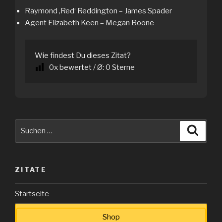
Raymond ‚Red‘ Reddington – James Spader
Agent Elizabeth Keen – Megan Boone
Wie findest Du dieses Zitat?
0
x bewertet / Ø:
0
Sterne
Suche
Suche
nach:
ZITATE
Startseite
Shop