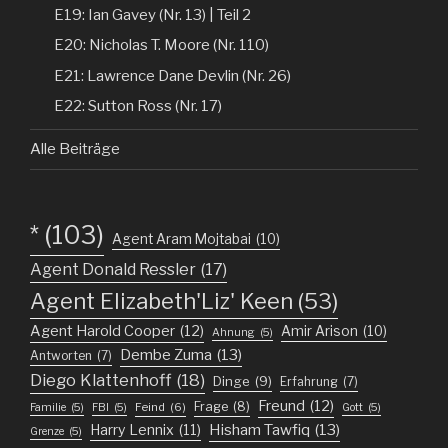
E19: Ian Gavey (Nr. 13) | Teil 2
E20: Nicholas T. Moore (Nr. 110)
E21: Lawrence Dane Devlin (Nr. 26)
E22: Sutton Ross (Nr. 17)
Alle Beiträge
*
(103)
Agent Aram Mojtabai
(10)
Agent Donald Ressler
(17)
Agent Elizabeth'Liz' Keen
(53)
Agent Harold Cooper
(12)
Amir Arison
(10)
Ahnung
(5)
Dembe Zuma
(13)
Antworten
(7)
Diego Klattenhoff
(18)
Dinge
(9)
Erfahrung
(7)
Freund
(12)
Frage
(8)
Feind
(6)
Familie
(5)
FBI
(5)
Gott
(5)
Harry Lennix
(11)
Hisham Tawfiq
(13)
Grenze
(5)