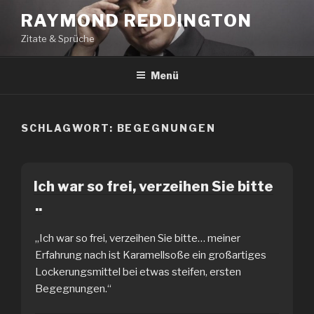
Zum
RAYMOND REDDINGTON
Inhalt
Zitate & Sprüche
springen
Menü
SCHLAGWORT:
BEGEGNUNGEN
Ich war so frei, verzeihen Sie bitte
..
„Ich war so frei, verzeihen Sie bitte… meiner
Erfahrung nach ist Karamellsoße ein großartiges
Lockerungsmittel bei etwas steifen, ersten
Begegnungen.“