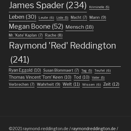
James Spader
(234)
Kriminelle
(5)
Leben
(30)
Mann
(9)
Macht
(7)
Leute
(6)
Liste
(5)
Megan Boone
(52)
Mensch
(18)
Mr. 'Kate' Kaplan
(7)
Rache
(8)
Raymond 'Red' Reddington
(241)
Ryan Eggold
(10)
Susan Blommaert
(7)
Teufel
(6)
Tag
(5)
Thomas Vincent 'Tom' Keen
(10)
Tod
(10)
Vater
(5)
Welt
(11)
Zeit
(12)
Wahrheit
(9)
Verbrechen
(7)
Wissen
(6)
©2021
raymond-reddington.de
/ raymondreddington.de /