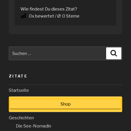
Wie findest Du dieses Zitat?
0
x bewertet / Ø:
0
Sterne
Suche
Suche
nach:
ZITATE
Startseite
Shop
Geschichten
Die See-Nomadin