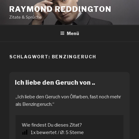
Zum
RAYMOND REDDINGTON
Inhalt
Zitate & Sprüche
springen
Menü
SCHLAGWORT:
BENZINGERUCH
Ich liebe den Geruch von ..
„Ich liebe den Geruch von Ölfarben, fast noch mehr
als Benzingeruch.“
Wie findest Du dieses Zitat?
1
x bewertet / Ø:
5
Sterne