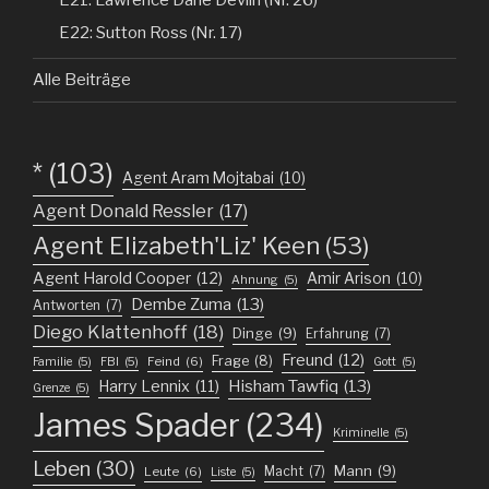
E22: Sutton Ross (Nr. 17)
Alle Beiträge
*
(103)
Agent Aram Mojtabai
(10)
Agent Donald Ressler
(17)
Agent Elizabeth'Liz' Keen
(53)
Agent Harold Cooper
(12)
Amir Arison
(10)
Ahnung
(5)
Dembe Zuma
(13)
Antworten
(7)
Diego Klattenhoff
(18)
Dinge
(9)
Erfahrung
(7)
Freund
(12)
Frage
(8)
Feind
(6)
Familie
(5)
FBI
(5)
Gott
(5)
Harry Lennix
(11)
Hisham Tawfiq
(13)
Grenze
(5)
James Spader
(234)
Kriminelle
(5)
Leben
(30)
Mann
(9)
Macht
(7)
Leute
(6)
Liste
(5)