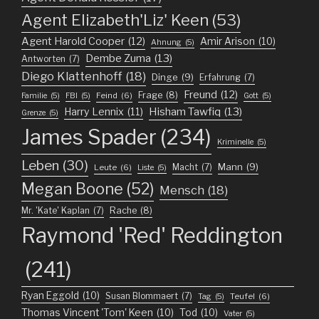
Agent Elizabeth'Liz' Keen
(53)
Agent Harold Cooper
(12)
Amir Arison
(10)
Ahnung
(5)
Dembe Zuma
(13)
Antworten
(7)
Diego Klattenhoff
(18)
Dinge
(9)
Erfahrung
(7)
Freund
(12)
Frage
(8)
Feind
(6)
Familie
(5)
FBI
(5)
Gott
(5)
Harry Lennix
(11)
Hisham Tawfiq
(13)
Grenze
(5)
James Spader
(234)
Kriminelle
(5)
Leben
(30)
Mann
(9)
Macht
(7)
Leute
(6)
Liste
(5)
Megan Boone
(52)
Mensch
(18)
Mr. 'Kate' Kaplan
(7)
Rache
(8)
Raymond 'Red' Reddington
(241)
Ryan Eggold
(10)
Susan Blommaert
(7)
Teufel
(6)
Tag
(5)
Thomas Vincent 'Tom' Keen
(10)
Tod
(10)
Vater
(5)