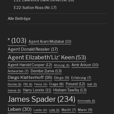
E22: Sutton Ross (Nr. 17)
Alle Beiträge
*
(103)
Agent Aram Mojtabai
(10)
Agent Donald Ressler
(17)
Agent Elizabeth'Liz' Keen
(53)
Agent Harold Cooper
(12)
Amir Arison
(10)
Ahnung
(5)
Dembe Zuma
(13)
Antworten
(7)
Diego Klattenhoff
(18)
Dinge
(9)
Erfahrung
(7)
Freund
(12)
Frage
(8)
Feind
(6)
Familie
(5)
FBI
(5)
Gott
(5)
Harry Lennix
(11)
Hisham Tawfiq
(13)
Grenze
(5)
James Spader
(234)
Kriminelle
(5)
Leben
(30)
Mann
(9)
Macht
(7)
Leute
(6)
Liste
(5)