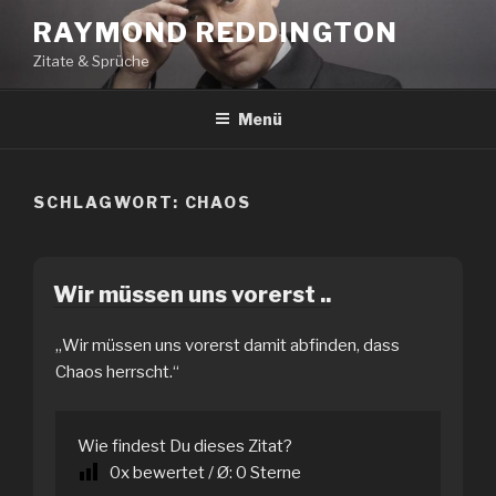
Zum
RAYMOND REDDINGTON
Inhalt
Zitate & Sprüche
springen
Menü
SCHLAGWORT:
CHAOS
Wir müssen uns vorerst ..
„Wir müssen uns vorerst damit abfinden, dass
Chaos herrscht.“
Wie findest Du dieses Zitat?
0
x bewertet / Ø:
0
Sterne