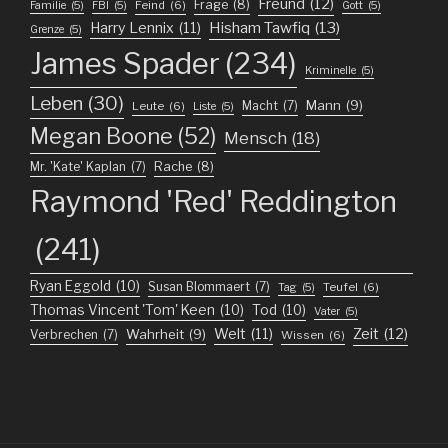
Freund
(12)
Frage
(8)
Feind
(6)
Familie
(5)
FBI
(5)
Gott
(5)
Harry Lennix
(11)
Hisham Tawfiq
(13)
Grenze
(5)
James Spader
(234)
Kriminelle
(5)
Leben
(30)
Mann
(9)
Macht
(7)
Leute
(6)
Liste
(5)
Megan Boone
(52)
Mensch
(18)
Mr. 'Kate' Kaplan
(7)
Rache
(8)
Raymond 'Red' Reddington
(241)
Ryan Eggold
(10)
Susan Blommaert
(7)
Teufel
(6)
Tag
(5)
Thomas Vincent 'Tom' Keen
(10)
Tod
(10)
Vater
(5)
Welt
(11)
Zeit
(12)
Wahrheit
(9)
Verbrechen
(7)
Wissen
(6)