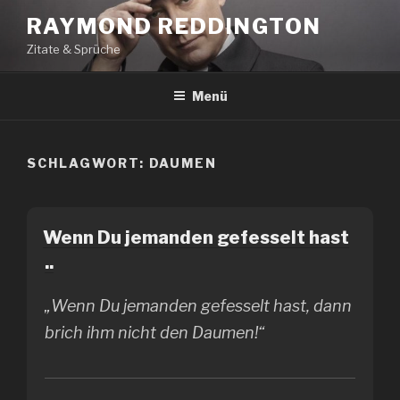
Zum
RAYMOND REDDINGTON
Inhalt
Zitate & Sprüche
springen
Menü
SCHLAGWORT:
DAUMEN
Wenn Du jemanden gefesselt hast
..
„Wenn Du jemanden gefesselt hast, dann
brich ihm nicht den Daumen!“