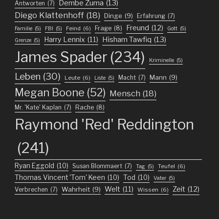
Dembe Zuma
(13)
Antworten
(7)
Diego Klattenhoff
(18)
Dinge
(9)
Erfahrung
(7)
Freund
(12)
Frage
(8)
Feind
(6)
Familie
(5)
FBI
(5)
Gott
(5)
Harry Lennix
(11)
Hisham Tawfiq
(13)
Grenze
(5)
James Spader
(234)
Kriminelle
(5)
Leben
(30)
Mann
(9)
Macht
(7)
Leute
(6)
Liste
(5)
Megan Boone
(52)
Mensch
(18)
Mr. 'Kate' Kaplan
(7)
Rache
(8)
Raymond 'Red' Reddington
(241)
Ryan Eggold
(10)
Susan Blommaert
(7)
Teufel
(6)
Tag
(5)
Thomas Vincent 'Tom' Keen
(10)
Tod
(10)
Vater
(5)
Welt
(11)
Zeit
(12)
Wahrheit
(9)
Verbrechen
(7)
Wissen
(6)