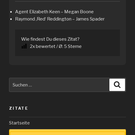
Agent Elizabeth Keen – Megan Boone
Raymond ‚Red‘ Reddington – James Spader
Wie findest Du dieses Zitat?
2
x bewertet / Ø:
5
Sterne
Suche
Suche
nach:
ZITATE
Startseite