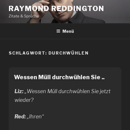
Zum
RAYMOND REDDINGTON
Inhalt
Zitate & Sprüche
springen
Menü
SCHLAGWORT:
DURCHWÜHLEN
Wessen Müll durchwühlen Sie ..
Liz:
„Wessen Müll durchwühlen Sie jetzt
wieder?
Red:
„Ihren“