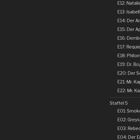
E12: Natali
E13: Isabel
E14: Der Ar
E15: Der Ap
E16: Dembe
E17: Requi
E18: Philom
E19: Dr. Bo
E20: Der Sc
E21: Mr. Kap
E22: Mr. Kap
Staffel 5
E01: Smoke
E02: Greyso
E03: Rebecc
E04: Der En