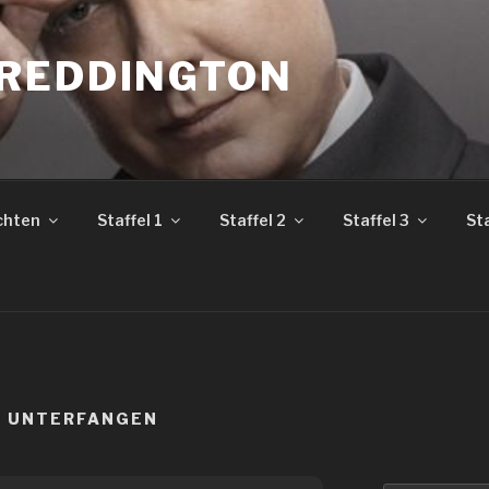
REDDINGTON
chten
Staffel 1
Staffel 2
Staffel 3
Sta
S UNTERFANGEN