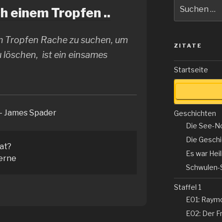
Suche
h einem Tropfen ..
nach:
m Tropfen Rache zu suchen, um
ZITATE
 löschen, ist ein einsames
Startseite
– James Spader
Geschichten
Die See-N
Die Gesch
tat?
Es war Hei
erne
Schwulen-
Staffel 1
E01: Raym
E02: Der Fr