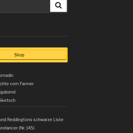
Suchen
Shop
omadin
ichte vom Farmer
ligabend
Sketsch
ond Reddingtons schwarze Liste
eelancer (Nr. 145)