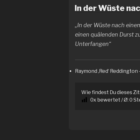
In der Wüste nac
„In der Wüste nach eine
einen quälenden Durst zu
Unterfangen“
Raymond ‚Red‘ Reddington 
Wie findest Du dieses Zi
0
x bewertet / Ø:
0
St