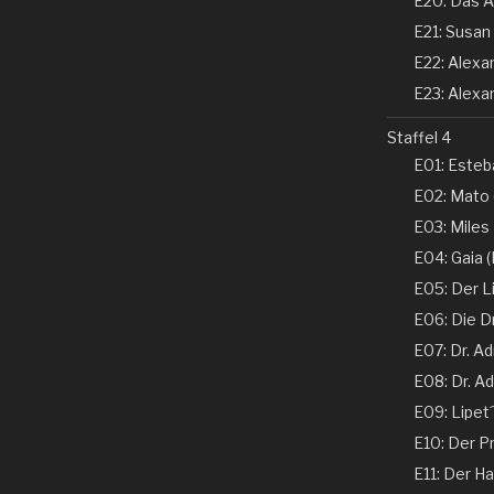
E20: Das A
E21: Susan 
E22: Alexand
E23: Alexan
Staffel 4
E01: Esteba
E02: Mato 
E03: Miles
E04: Gaia (N
E05: Der Li
E06: Die D
E07: Dr. Ad
E08: Dr. Ad
E09: Lipet
E10: Der Pr
E11: Der Ha