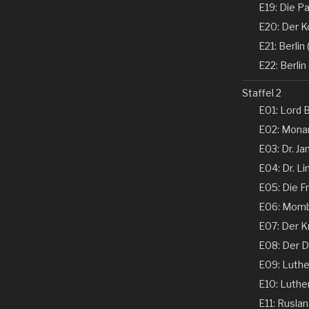
E19: Die Pa
E20: Der K
E21: Berlin (
E22: Berlin 
Staffel 2
E01: Lord B
E02: Monar
E03: Dr. Ja
E04: Dr. Li
E05: Die Fr
E06: Momba
E07: Der K
E08: Der De
E09: Luther 
E10: Luther 
E11: Ruslan