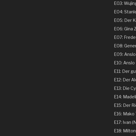
E03: Wujing
E04: Stanle
E05: Der Ku
E06: Gina 
E07: Freder
E08: Genera
E09: Anslo G
E10: Anslo G
E11: Der gu
E12: Der Al
E13: Die Cy
E14: Madeli
E15: Der Ri
E16: Mako T
E17: Ivan (N
E18: Milton