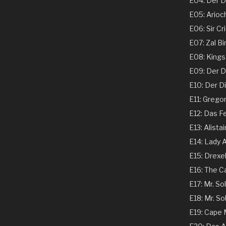
E04: Der Ds
E05: Arioch
E06: Sir Cri
E07: Zal Bi
E08: Kings 
E09: Der Dir
E10: Der Dir
E11: Gregor
E12: Das Fe
E13: Alistai
E14: Lady A
E15: Drexel
E16: The C
E17: Mr. Sol
E18: Mr. Sol
E19: Cape