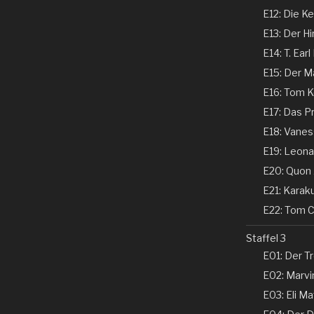
E12: Die Ke
E13: Der Hi
E14: T. Earl
E15: Der Ma
E16: Tom Ke
E17: Das P
E18: Vaness
E19: Leonar
E20: Quon 
E21: Karaku
E22: Tom Co
Staffel 3
E01: Der Tr
E02: Marvin
E03: Eli Ma