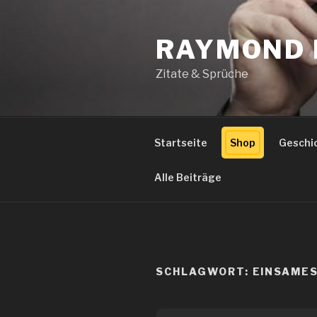
Zum
Inhalt
RAYMOND 
springen
Zitate & Sprüche
Startseite
Shop
Geschi
Alle Beiträge
SCHLAGWORT:
EINSAME