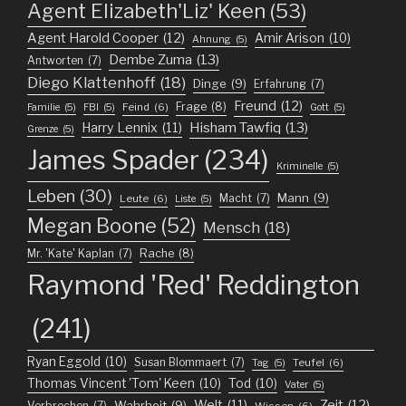
Agent Elizabeth'Liz' Keen
(53)
Agent Harold Cooper
(12)
Amir Arison
(10)
Ahnung
(5)
Dembe Zuma
(13)
Antworten
(7)
Diego Klattenhoff
(18)
Dinge
(9)
Erfahrung
(7)
Freund
(12)
Frage
(8)
Feind
(6)
Familie
(5)
FBI
(5)
Gott
(5)
Harry Lennix
(11)
Hisham Tawfiq
(13)
Grenze
(5)
James Spader
(234)
Kriminelle
(5)
Leben
(30)
Mann
(9)
Macht
(7)
Leute
(6)
Liste
(5)
Megan Boone
(52)
Mensch
(18)
Mr. 'Kate' Kaplan
(7)
Rache
(8)
Raymond 'Red' Reddington
(241)
Ryan Eggold
(10)
Susan Blommaert
(7)
Teufel
(6)
Tag
(5)
Thomas Vincent 'Tom' Keen
(10)
Tod
(10)
Vater
(5)
Welt
(11)
Zeit
(12)
Wahrheit
(9)
Verbrechen
(7)
Wissen
(6)