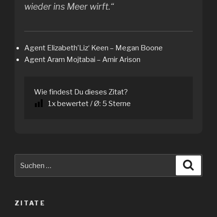
wieder ins Meer wirft.“
Agent Elizabeth’Liz‘ Keen – Megan Boone
Agent Aram Mojtabai – Amir Arison
Wie findest Du dieses Zitat?
1
x bewertet / Ø:
5
Sterne
Suche
Suche
nach:
ZITATE