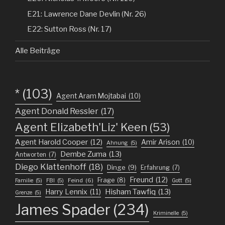
E21: Lawrence Dane Devlin (Nr. 26)
E22: Sutton Ross (Nr. 17)
Alle Beiträge
*
(103)
Agent Aram Mojtabai
(10)
Agent Donald Ressler
(17)
Agent Elizabeth'Liz' Keen
(53)
Agent Harold Cooper
(12)
Amir Arison
(10)
Ahnung
(5)
Dembe Zuma
(13)
Antworten
(7)
Diego Klattenhoff
(18)
Dinge
(9)
Erfahrung
(7)
Freund
(12)
Frage
(8)
Feind
(6)
Familie
(5)
FBI
(5)
Gott
(5)
Harry Lennix
(11)
Hisham Tawfiq
(13)
Grenze
(5)
James Spader
(234)
Kriminelle
(5)