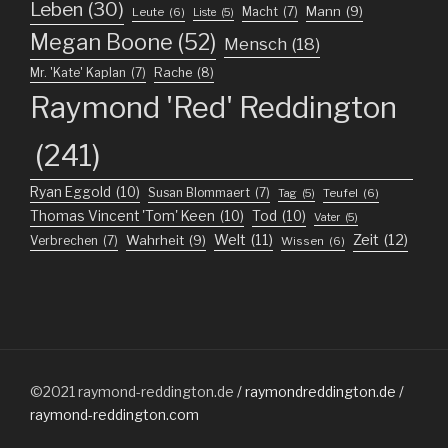
Leben
(30)
Mann
(9)
Macht
(7)
Leute
(6)
Liste
(5)
Megan Boone
(52)
Mensch
(18)
Mr. 'Kate' Kaplan
(7)
Rache
(8)
Raymond 'Red' Reddington
(241)
Ryan Eggold
(10)
Susan Blommaert
(7)
Teufel
(6)
Tag
(5)
Thomas Vincent 'Tom' Keen
(10)
Tod
(10)
Vater
(5)
Welt
(11)
Zeit
(12)
Wahrheit
(9)
Verbrechen
(7)
Wissen
(6)
©2021
raymond-reddington.de
/ raymondreddington.de /
raymond-reddington.com