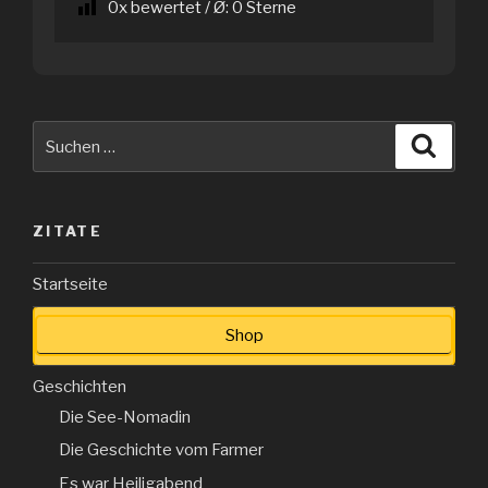
0
x bewertet / Ø:
0
Sterne
Suche
Suche
nach:
ZITATE
Startseite
Shop
Geschichten
Die See-Nomadin
Die Geschichte vom Farmer
Es war Heiligabend