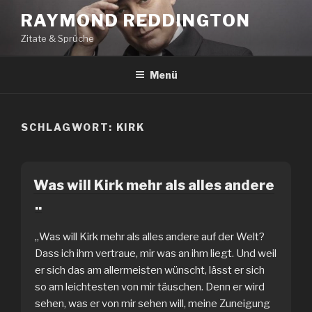
Zum
RAYMOND REDDINGTON
Inhalt
Zitate & Sprüche
springen
Menü
SCHLAGWORT:
KIRK
Was will Kirk mehr als alles andere
..
„Was will Kirk mehr als alles andere auf der Welt?
Dass ich ihm vertraue, mir was an ihm liegt. Und weil
er sich das am allermeisten wünscht, lässt er sich
so am leichtesten von mir täuschen. Denn er wird
sehen, was er von mir sehen will, meine Zuneigung