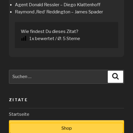
Agent Donald Ressler – Diego Klattenhoff
Raymond ‚Red‘ Reddington – James Spader
Wie findest Du dieses Zitat?
1
x bewertet / Ø:
5
Sterne
Suche
Suche
nach:
ZITATE
Startseite
Shop