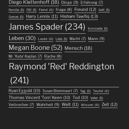
Diego Klattenhoff
(18)
Dinge
(9)
Erfahrung
(7)
Freund
(12)
Frage
(8)
Feind
(6)
Familie
(5)
FBI
(5)
Gott
(5)
Harry Lennix
(11)
Hisham Tawfiq
(13)
Grenze
(5)
James Spader
(234)
Kriminelle
(5)
Leben
(30)
Mann
(9)
Macht
(7)
Leute
(6)
Liste
(5)
Megan Boone
(52)
Mensch
(18)
Mr. 'Kate' Kaplan
(7)
Rache
(8)
Raymond 'Red' Reddington
(241)
Ryan Eggold
(10)
Susan Blommaert
(7)
Teufel
(6)
Tag
(5)
Thomas Vincent 'Tom' Keen
(10)
Tod
(10)
Vater
(5)
Welt
(11)
Zeit
(12)
Wahrheit
(9)
Verbrechen
(7)
Wissen
(6)