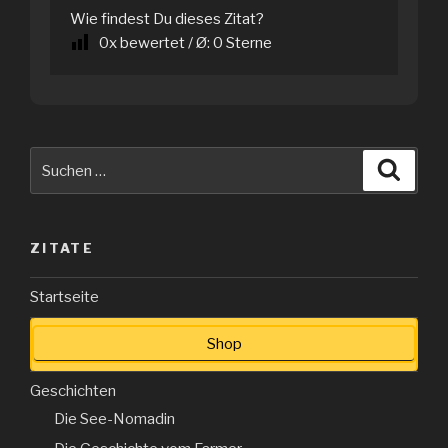
Wie findest Du dieses Zitat?
0
x bewertet / Ø:
0
Sterne
Suche
Suche
nach:
ZITATE
Startseite
Shop
Geschichten
Die See-Nomadin