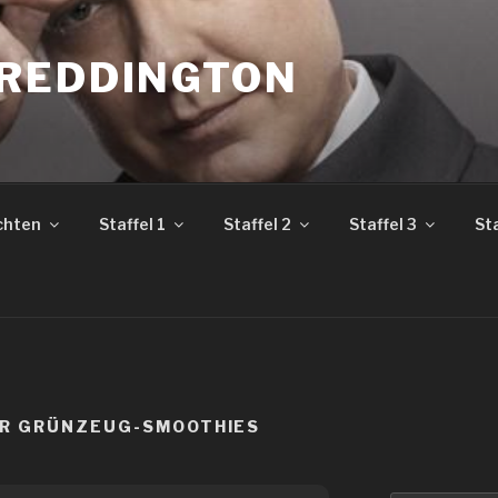
REDDINGTON
chten
Staffel 1
Staffel 2
Staffel 3
Sta
ÜR GRÜNZEUG-SMOOTHIES