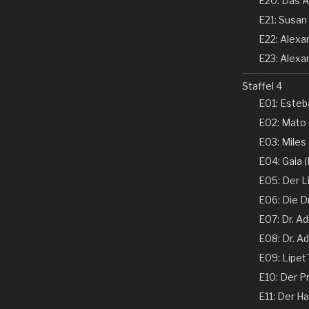
E20: Das A
E21: Susan 
E22: Alexand
E23: Alexan
Staffel 4
E01: Esteba
E02: Mato 
E03: Miles
E04: Gaia (N
E05: Der Li
E06: Die D
E07: Dr. Ad
E08: Dr. Ad
E09: Lipet
E10: Der Pr
E11: Der Ha