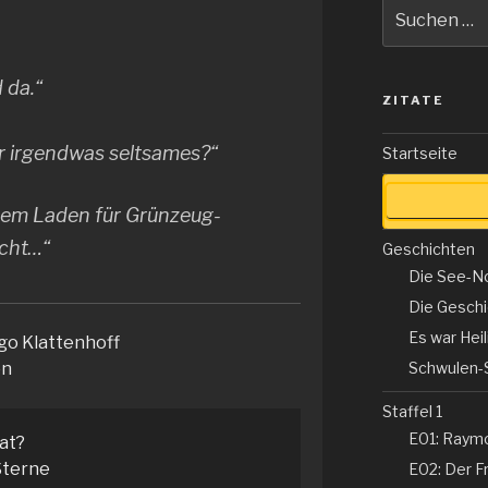
Suche
nach:
 da.“
ZITATE
r irgendwas seltsames?“
Startseite
em Laden für Grünzeug-
icht…“
Geschichten
Die See-N
Die Gesch
Es war Hei
go Klattenhoff
on
Schwulen-
Staffel 1
E01: Raym
tat?
terne
E02: Der Fr