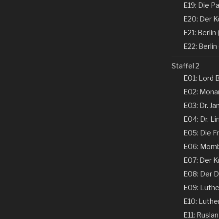
E19: Die Pa
E20: Der K
E21: Berlin (
E22: Berlin 
Staffel 2
E01: Lord B
E02: Monar
E03: Dr. Ja
E04: Dr. Li
E05: Die Fr
E06: Momba
E07: Der K
E08: Der De
E09: Luther 
E10: Luther 
E11: Ruslan