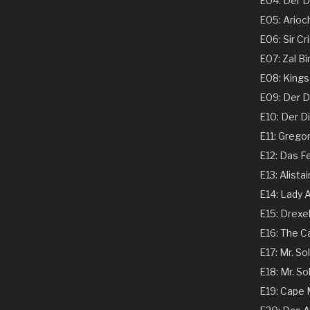
E04: Der Ds
E05: Arioch
E06: Sir Cri
E07: Zal Bi
E08: Kings 
E09: Der Dir
E10: Der Dir
E11: Gregor
E12: Das Fe
E13: Alistai
E14: Lady A
E15: Drexel
E16: The C
E17: Mr. Sol
E18: Mr. Sol
E19: Cape