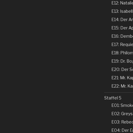
E12: Natali
E13: Isabel
E14: Der Ar
E15: Der Ap
E16: Dembe
E17: Requi
E18: Philom
E19: Dr. Bo
E20: Der Sc
E21: Mr. Kap
E22: Mr. Kap
Staffel 5
E01: Smoke
E02: Greyso
E03: Rebecc
E04: Der En