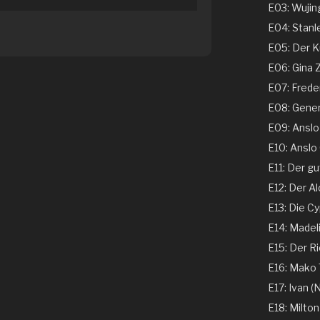
E03: Wujing
E04: Stanle
E05: Der Ku
E06: Gina 
E07: Freder
E08: Genera
E09: Anslo G
E10: Anslo G
E11: Der gu
E12: Der Al
E13: Die Cy
E14: Madeli
E15: Der Ri
E16: Mako T
E17: Ivan (N
E18: Milton