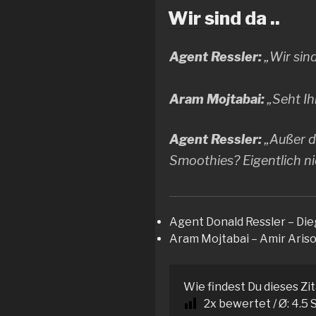
Wir sind da ..
Agent Ressler:
„Wir sind
Aram Mojtabai:
„Seht Ih
Agent Ressler:
„Außer d
Smoothies? Eigentlich n
Agent Donald Ressler – Die
Aram Mojtabai – Amir Aris
Wie findest Du dieses Zi
2
x bewertet / Ø:
4.5
S