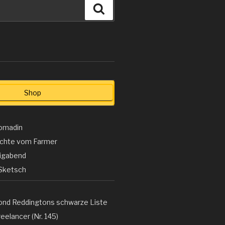
Suchen
Shop
omadin
ichte vom Farmer
ligabend
Sketsch
ond Reddingtons schwarze Liste
eelancer (Nr. 145)