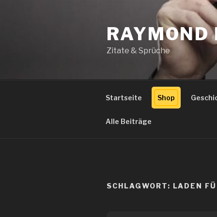
Zum
Inhalt
RAYMOND 
springen
Zitate & Sprüche
Startseite
Shop
Geschi
Alle Beiträge
SCHLAGWORT:
LADEN F