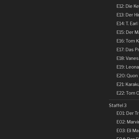
E12: Die Ke
E13: Der Hi
E14: T. Earl
E15: Der Ma
E16: Tom Ke
E17: Das P
E18: Vaness
E19: Leonar
E20: Quon 
E21: Karaku
E22: Tom Co
Staffel 3
E01: Der Tr
E02: Marvin
E03: Eli Ma