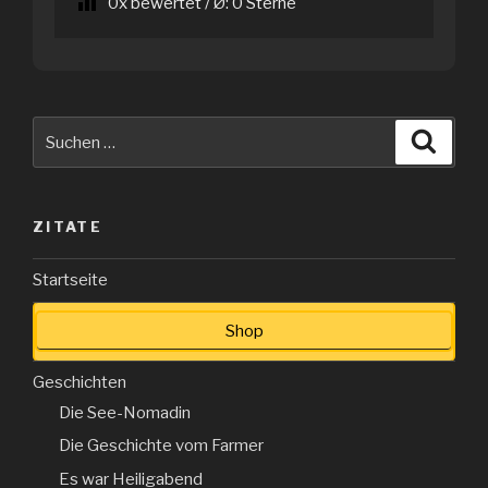
0
x bewertet / Ø:
0
Sterne
Suche
Suche
nach:
ZITATE
Startseite
Shop
Geschichten
Die See-Nomadin
Die Geschichte vom Farmer
Es war Heiligabend