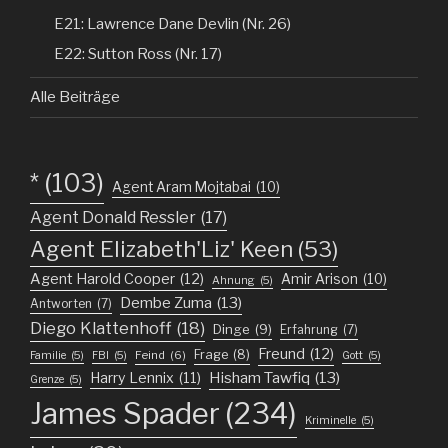
E21: Lawrence Dane Devlin (Nr. 26)
E22: Sutton Ross (Nr. 17)
Alle Beiträge
*
(103)
Agent Aram Mojtabai
(10)
Agent Donald Ressler
(17)
Agent Elizabeth'Liz' Keen
(53)
Agent Harold Cooper
(12)
Amir Arison
(10)
Ahnung
(5)
Dembe Zuma
(13)
Antworten
(7)
Diego Klattenhoff
(18)
Dinge
(9)
Erfahrung
(7)
Freund
(12)
Frage
(8)
Feind
(6)
Familie
(5)
FBI
(5)
Gott
(5)
Harry Lennix
(11)
Hisham Tawfiq
(13)
Grenze
(5)
James Spader
(234)
Kriminelle
(5)