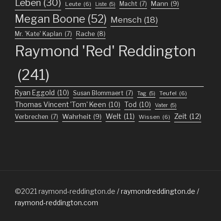
Leben
(30)
Mann
(9)
Macht
(7)
Leute
(6)
Liste
(5)
Megan Boone
(52)
Mensch
(18)
Mr. 'Kate' Kaplan
(7)
Rache
(8)
Raymond 'Red' Reddington
(241)
Ryan Eggold
(10)
Susan Blommaert
(7)
Teufel
(6)
Tag
(5)
Thomas Vincent 'Tom' Keen
(10)
Tod
(10)
Vater
(5)
Welt
(11)
Zeit
(12)
Wahrheit
(9)
Verbrechen
(7)
Wissen
(6)
©2021
raymond-reddington.de
/ raymondreddington.de /
raymond-reddington.com