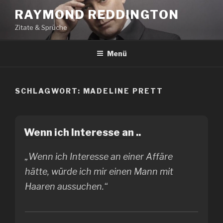
Zum
RAYMOND REDDINGTON
Inhalt
Zitate & Sprüche
springen
Menü
SCHLAGWORT:
MADELINE PRETT
Wenn ich Interesse an ..
„Wenn ich Interesse an einer Affäre
hätte, würde ich mir einen Mann mit
Haaren aussuchen.“