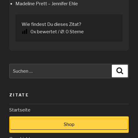
Madeline Prett – Jennifer Ehle
Wie findest Du dieses Zitat?
0
x bewertet / Ø:
0
Sterne
Suche
Suche
nach:
ZITATE
Startseite
Shop