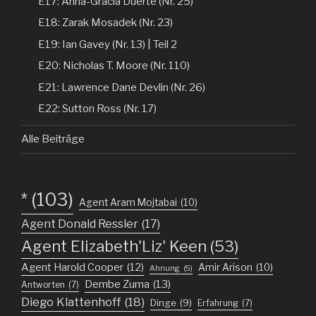
E17: Anna-Gracia Duerte (Nr. 25)
E18: Zarak Mosadek (Nr. 23)
E19: Ian Gavey (Nr. 13) | Teil 2
E20: Nicholas T. Moore (Nr. 110)
E21: Lawrence Dane Devlin (Nr. 26)
E22: Sutton Ross (Nr. 17)
Alle Beiträge
*
(103)
Agent Aram Mojtabai
(10)
Agent Donald Ressler
(17)
Agent Elizabeth'Liz' Keen
(53)
Agent Harold Cooper
(12)
Amir Arison
(10)
Ahnung
(5)
Dembe Zuma
(13)
Antworten
(7)
Diego Klattenhoff
(18)
Dinge
(9)
Erfahrung
(7)