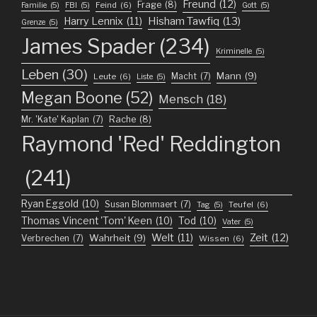
Freund
(12)
Frage
(8)
Feind
(6)
Familie
(5)
FBI
(5)
Gott
(5)
Harry Lennix
(11)
Hisham Tawfiq
(13)
Grenze
(5)
James Spader
(234)
Kriminelle
(5)
Leben
(30)
Mann
(9)
Macht
(7)
Leute
(6)
Liste
(5)
Megan Boone
(52)
Mensch
(18)
Mr. 'Kate' Kaplan
(7)
Rache
(8)
Raymond 'Red' Reddington
(241)
Ryan Eggold
(10)
Susan Blommaert
(7)
Teufel
(6)
Tag
(5)
Thomas Vincent 'Tom' Keen
(10)
Tod
(10)
Vater
(5)
Welt
(11)
Zeit
(12)
Wahrheit
(9)
Verbrechen
(7)
Wissen
(6)