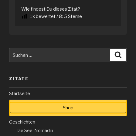
Wie findest Du dieses Zitat?
1
x bewertet / Ø:
5
Sterne
Suche
Suche
nach:
ZITATE
Startseite
Shop
Geschichten
Die See-Nomadin