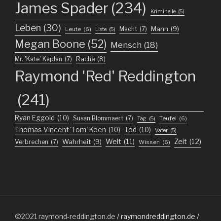
James Spader
(234)
Kriminelle
(5)
Leben
(30)
Mann
(9)
Macht
(7)
Leute
(6)
Liste
(5)
Megan Boone
(52)
Mensch
(18)
Mr. 'Kate' Kaplan
(7)
Rache
(8)
Raymond 'Red' Reddington
(241)
Ryan Eggold
(10)
Susan Blommaert
(7)
Teufel
(6)
Tag
(5)
Thomas Vincent 'Tom' Keen
(10)
Tod
(10)
Vater
(5)
Welt
(11)
Zeit
(12)
Wahrheit
(9)
Verbrechen
(7)
Wissen
(6)
©2021
raymond-reddington.de
/ raymondreddington.de /