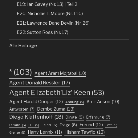
E19: Ian Gavey (Nr. 13) | Teil 2
E20: Nicholas T. Moore (Nr. 110)
E21: Lawrence Dane Devlin (Nr. 26)
E22: Sutton Ross (Nr. 17)
Alle Beiträge
*
(103)
Agent Aram Mojtabai
(10)
Agent Donald Ressler
(17)
Agent Elizabeth'Liz' Keen
(53)
Agent Harold Cooper
(12)
Amir Arison
(10)
Ahnung
(5)
Dembe Zuma
(13)
Antworten
(7)
Diego Klattenhoff
(18)
Dinge
(9)
Erfahrung
(7)
Freund
(12)
Frage
(8)
Feind
(6)
Familie
(5)
FBI
(5)
Gott
(5)
Harry Lennix
(11)
Hisham Tawfiq
(13)
Grenze
(5)