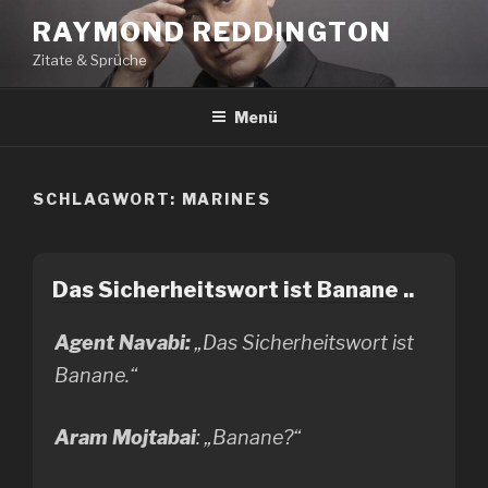
Zum
RAYMOND REDDINGTON
Inhalt
Zitate & Sprüche
springen
Menü
SCHLAGWORT:
MARINES
Das Sicherheitswort ist Banane ..
Agent Navabi:
„Das Sicherheitswort ist
Banane.“
Aram Mojtabai
: „Banane?“