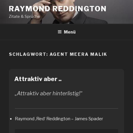
Zum
RAYMOND REDDINGTON
Inhalt
Zitate & Sprüche
springen
Menü
SCHLAGWORT:
AGENT MEERA MALIK
Attraktiv aber ..
„Attraktiv aber hinterlistig!“
Raymond ‚Red‘ Reddington – James Spader