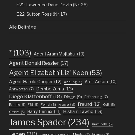
E21: Lawrence Dane Devlin (Nr. 26)
E22: Sutton Ross (Nr. 17)
Alle Beiträge
*
(103)
Agent Aram Mojtabai
(10)
Agent Donald Ressler
(17)
Agent Elizabeth'Liz' Keen
(53)
Agent Harold Cooper
(12)
Amir Arison
(10)
Ahnung
(5)
Dembe Zuma
(13)
Antworten
(7)
Diego Klattenhoff
(18)
Dinge
(9)
Erfahrung
(7)
Freund
(12)
Frage
(8)
Feind
(6)
Familie
(5)
FBI
(5)
Gott
(5)
Harry Lennix
(11)
Hisham Tawfiq
(13)
Grenze
(5)
James Spader
(234)
Kriminelle
(5)
Leben
(30)
Mann
(9)
Macht
(7)