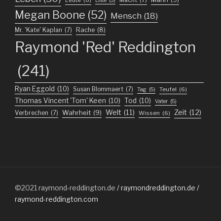
Leute
(6)
Liste
(5)
Megan Boone
(52)
Mensch
(18)
Mr. 'Kate' Kaplan
(7)
Rache
(8)
Raymond 'Red' Reddington
(241)
Ryan Eggold
(10)
Susan Blommaert
(7)
Teufel
(6)
Tag
(5)
Thomas Vincent 'Tom' Keen
(10)
Tod
(10)
Vater
(5)
Welt
(11)
Zeit
(12)
Wahrheit
(9)
Verbrechen
(7)
Wissen
(6)
©2021
raymond-reddington.de
/ raymondreddington.de /
raymond-reddington.com