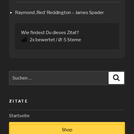
Raymond ‚Red‘ Reddington – James Spader
Wie findest Du dieses Zitat?
2
x bewertet / Ø:
5
Sterne
Suche
Suche
nach:
ZITATE
Startseite
Shop