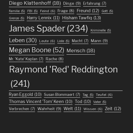
Diego Klattenhoff
(18)
Dinge
(9)
Erfahrung
(7)
Freund
(12)
Frage
(8)
Feind
(6)
Familie
(5)
FBI
(5)
Gott
(5)
Harry Lennix
(11)
Hisham Tawfiq
(13)
Grenze
(5)
James Spader
(234)
Kriminelle
(5)
Leben
(30)
Mann
(9)
Macht
(7)
Leute
(6)
Liste
(5)
Megan Boone
(52)
Mensch
(18)
Mr. 'Kate' Kaplan
(7)
Rache
(8)
Raymond 'Red' Reddington
(241)
Ryan Eggold
(10)
Susan Blommaert
(7)
Teufel
(6)
Tag
(5)
Thomas Vincent 'Tom' Keen
(10)
Tod
(10)
Vater
(5)
Welt
(11)
Zeit
(12)
Wahrheit
(9)
Verbrechen
(7)
Wissen
(6)