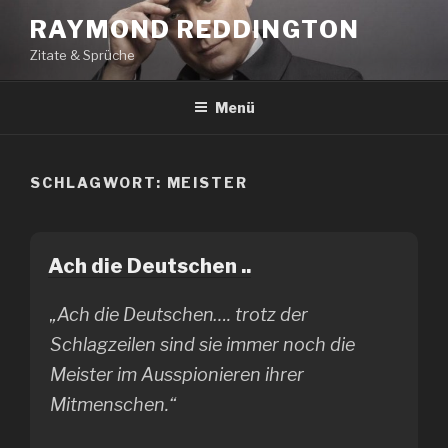
Zum
RAYMOND REDDINGTON
Inhalt
Zitate & Sprüche
springen
Menü
SCHLAGWORT:
MEISTER
Ach die Deutschen ..
„Ach die Deutschen…. trotz der
Schlagzeilen sind sie immer noch die
Meister im Ausspionieren ihrer
Mitmenschen.“