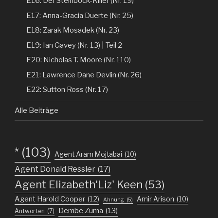
E16: Der Steinbock-Killer (Nr. 19)
E17: Anna-Gracia Duerte (Nr. 25)
E18: Zarak Mosadek (Nr. 23)
E19: Ian Gavey (Nr. 13) | Teil 2
E20: Nicholas T. Moore (Nr. 110)
E21: Lawrence Dane Devlin (Nr. 26)
E22: Sutton Ross (Nr. 17)
Alle Beiträge
*
(103)
Agent Aram Mojtabai
(10)
Agent Donald Ressler
(17)
Agent Elizabeth'Liz' Keen
(53)
Agent Harold Cooper
(12)
Amir Arison
(10)
Ahnung
(5)
Dembe Zuma
(13)
Antworten
(7)