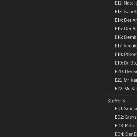
E12: Natali
E13: Isabel
E14: Der Ar
E15: Der Ap
E16: Dembe
E17: Requi
E18: Philom
E19: Dr. Bo
E20: Der Sc
E21: Mr. Kap
E22: Mr. Kap
Staffel 5
E01: Smoke
E02: Greyso
E03: Rebecc
E04: Der En