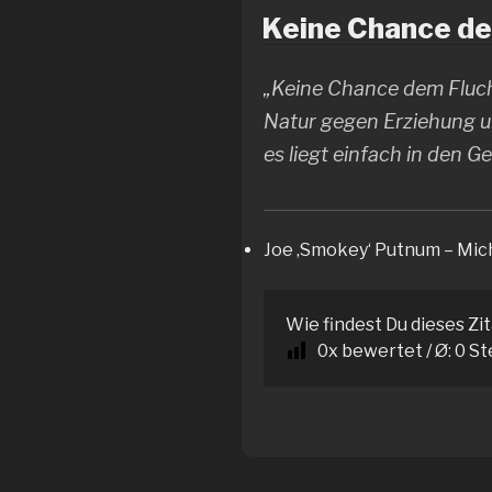
Keine Chance dem
„Keine Chance dem Fluch 
Natur gegen Erziehung un
es liegt einfach in den G
Joe ‚Smokey‘ Putnum – Mic
Wie findest Du dieses Zi
0
x bewertet / Ø:
0
St