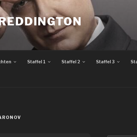
REDDINGTON
chten
Staffel 1
Staffel 2
Staffel 3
Sta
 ARONOV