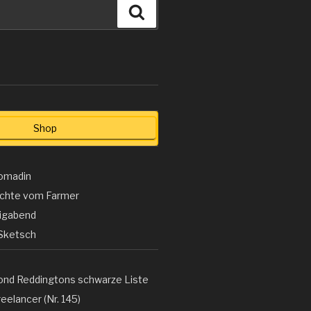
Suchen
Shop
omadin
ichte vom Farmer
ligabend
Sketsch
ond Reddingtons schwarze Liste
eelancer (Nr. 145)