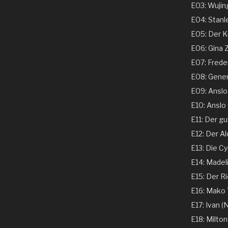
E03: Wujing
E04: Stanle
E05: Der Ku
E06: Gina 
E07: Freder
E08: Genera
E09: Anslo G
E10: Anslo G
E11: Der gu
E12: Der Al
E13: Die Cy
E14: Madeli
E15: Der Ri
E16: Mako T
E17: Ivan (N
E18: Milton