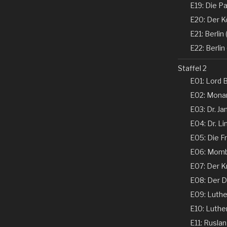
E19: Die Pa
E20: Der K
E21: Berlin (
E22: Berlin 
Staffel 2
E01: Lord B
E02: Monar
E03: Dr. Ja
E04: Dr. Li
E05: Die Fr
E06: Momba
E07: Der K
E08: Der De
E09: Luther 
E10: Luther 
E11: Ruslan