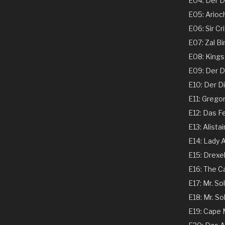
E04: Der Ds
E05: Arioch
E06: Sir Cri
E07: Zal Bi
E08: Kings 
E09: Der Dir
E10: Der Dir
E11: Gregor
E12: Das Fe
E13: Alistai
E14: Lady A
E15: Drexel
E16: The C
E17: Mr. Sol
E18: Mr. Sol
E19: Cape