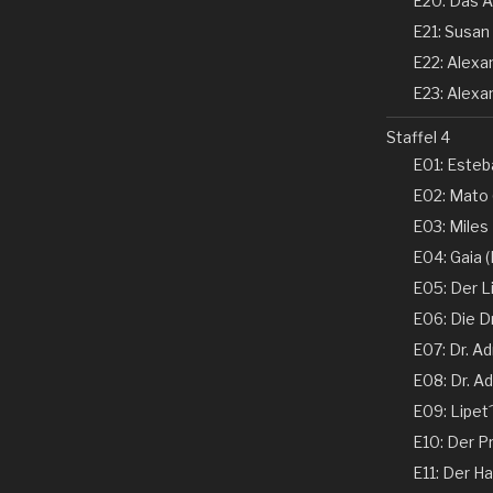
E20: Das A
E21: Susan 
E22: Alexand
E23: Alexan
Staffel 4
E01: Esteba
E02: Mato 
E03: Miles
E04: Gaia (N
E05: Der Li
E06: Die D
E07: Dr. Ad
E08: Dr. Ad
E09: Lipet
E10: Der Pr
E11: Der Ha