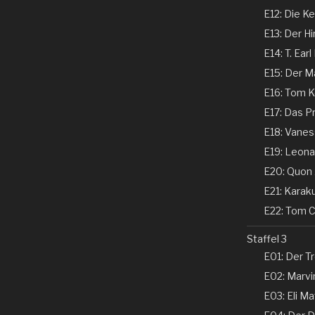
E12: Die Ke
E13: Der Hi
E14: T. Earl
E15: Der Ma
E16: Tom Ke
E17: Das P
E18: Vaness
E19: Leonar
E20: Quon 
E21: Karaku
E22: Tom Co
Staffel 3
E01: Der Tr
E02: Marvin
E03: Eli Ma