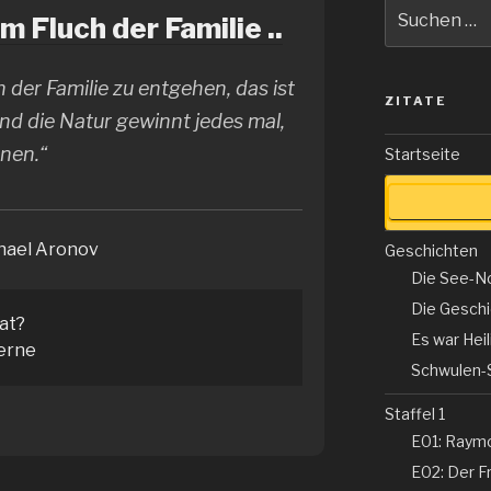
Suche
 Fluch der Familie ..
nach:
der Familie zu entgehen, das ist
ZITATE
d die Natur gewinnt jedes mal,
enen.“
Startseite
hael Aronov
Geschichten
Die See-N
Die Gesch
tat?
Es war Hei
erne
Schwulen-
Staffel 1
E01: Raym
E02: Der Fr