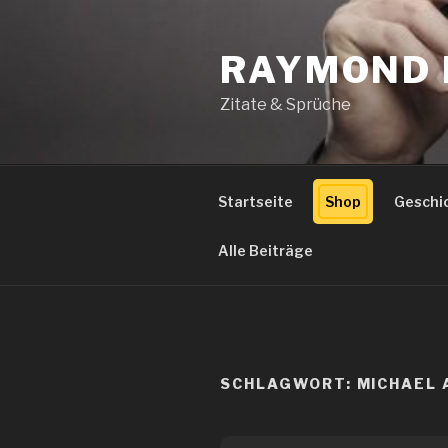
Zum
Inhalt
RAYMOND 
springen
Zitate & Sprüche
Startseite
Shop
Geschi
Alle Beiträge
SCHLAGWORT:
MICHAEL