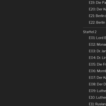
E19: Die Pa
E20: Der K
E21: Berlin (
E22: Berlin 
Staffel 2
E01: Lord B
E02: Monar
E03: Dr. Ja
E04: Dr. Li
E05: Die Fr
E06: Momba
E07: Der K
E08: Der De
E09: Luther 
E10: Luther 
E11: Ruslan