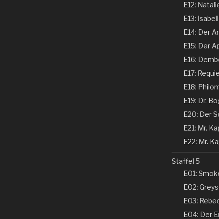
E12: Natali
E13: Isabel
E14: Der Ar
E15: Der Ap
E16: Dembe
E17: Requi
E18: Philom
E19: Dr. Bo
E20: Der Sc
E21: Mr. Kap
E22: Mr. Kap
Staffel 5
E01: Smoke
E02: Greyso
E03: Rebecc
E04: Der En