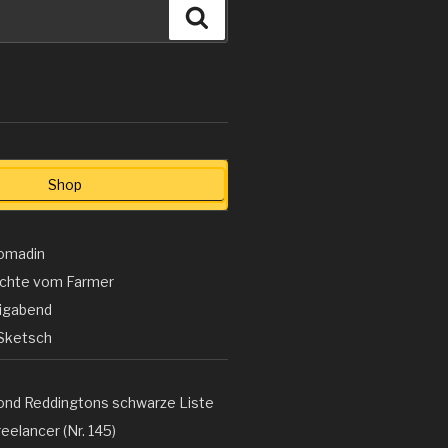
Suchen
Shop
omadin
ichte vom Farmer
ligabend
Sketsch
ond Reddingtons schwarze Liste
eelancer (Nr. 145)