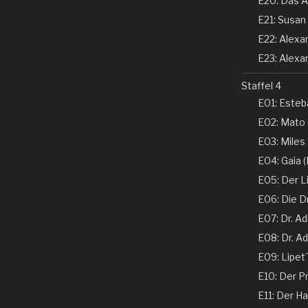
E20: Das A
E21: Susan 
E22: Alexand
E23: Alexan
Staffel 4
E01: Esteba
E02: Mato 
E03: Miles
E04: Gaia (N
E05: Der Li
E06: Die D
E07: Dr. Ad
E08: Dr. Ad
E09: Lipet
E10: Der Pr
E11: Der Ha