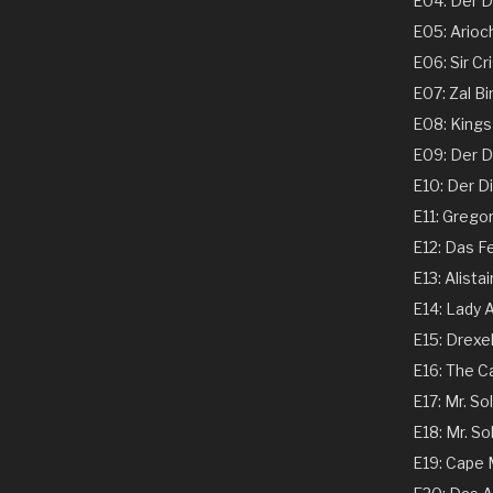
E04: Der Ds
E05: Arioch
E06: Sir Cri
E07: Zal Bi
E08: Kings 
E09: Der Dir
E10: Der Dir
E11: Gregor
E12: Das Fe
E13: Alistai
E14: Lady A
E15: Drexel
E16: The C
E17: Mr. Sol
E18: Mr. Sol
E19: Cape