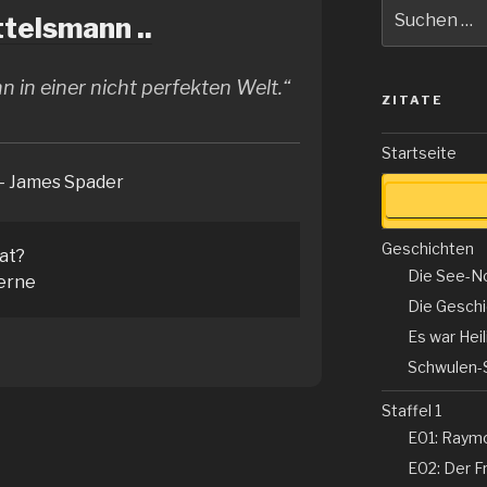
Suche
telsmann ..
nach:
n in einer nicht perfekten Welt.“
ZITATE
Startseite
– James Spader
Geschichten
tat?
Die See-N
erne
Die Gesch
Es war Hei
Schwulen-
Staffel 1
E01: Raym
E02: Der Fr