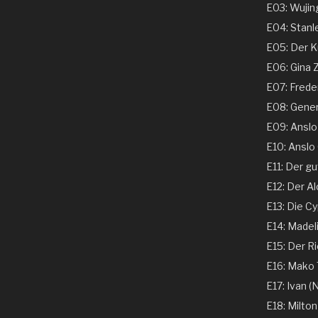
E03: Wujing
E04: Stanle
E05: Der Ku
E06: Gina 
E07: Freder
E08: Genera
E09: Anslo G
E10: Anslo G
E11: Der gu
E12: Der Al
E13: Die Cy
E14: Madeli
E15: Der Ri
E16: Mako T
E17: Ivan (N
E18: Milton