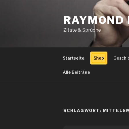
Zum
Inhalt
RAYMOND 
springen
Zitate & Sprüche
Startseite
Shop
Geschi
Alle Beiträge
SCHLAGWORT:
MITTELS