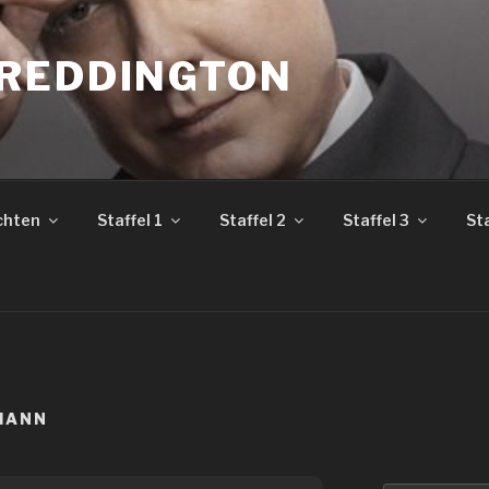
REDDINGTON
chten
Staffel 1
Staffel 2
Staffel 3
Sta
MANN