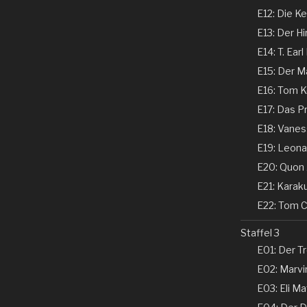
E12: Die Ke
E13: Der Hi
E14: T. Earl
E15: Der Ma
E16: Tom Ke
E17: Das P
E18: Vaness
E19: Leonar
E20: Quon 
E21: Karaku
E22: Tom Co
Staffel 3
E01: Der Tr
E02: Marvin
E03: Eli Ma