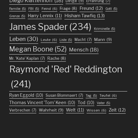
Diego Klattenhoff
(18)
Dinge
(9)
Erfahrung
(7)
Freund
(12)
Frage
(8)
Feind
(6)
Familie
(5)
FBI
(5)
Gott
(5)
Harry Lennix
(11)
Hisham Tawfiq
(13)
Grenze
(5)
James Spader
(234)
Kriminelle
(5)
Leben
(30)
Mann
(9)
Macht
(7)
Leute
(6)
Liste
(5)
Megan Boone
(52)
Mensch
(18)
Mr. 'Kate' Kaplan
(7)
Rache
(8)
Raymond 'Red' Reddington
(241)
Ryan Eggold
(10)
Susan Blommaert
(7)
Teufel
(6)
Tag
(5)
Thomas Vincent 'Tom' Keen
(10)
Tod
(10)
Vater
(5)
Welt
(11)
Zeit
(12)
Wahrheit
(9)
Verbrechen
(7)
Wissen
(6)