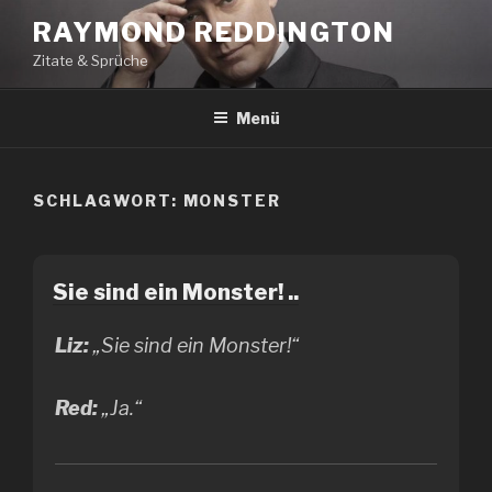
Zum
RAYMOND REDDINGTON
Inhalt
Zitate & Sprüche
springen
Menü
SCHLAGWORT:
MONSTER
Sie sind ein Monster! ..
Liz:
„Sie sind ein Monster!“
Red:
„Ja.“