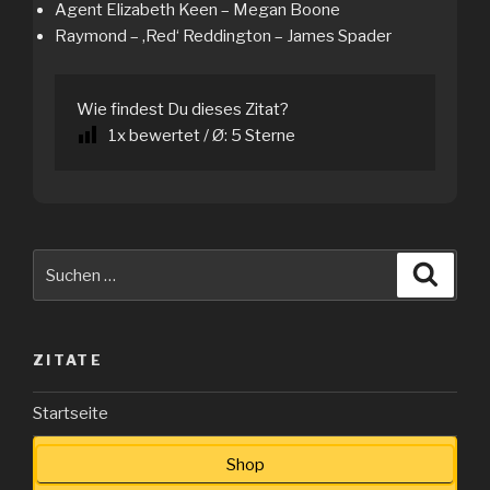
Agent Elizabeth Keen – Megan Boone
Raymond – ‚Red‘ Reddington – James Spader
Wie findest Du dieses Zitat?
1
x bewertet / Ø:
5
Sterne
Suche
Suche
nach:
ZITATE
Startseite
Shop