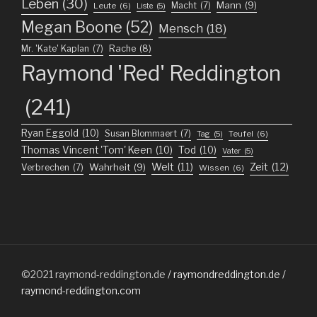
Leben
(30)
Mann
(9)
Macht
(7)
Leute
(6)
Liste
(5)
Megan Boone
(52)
Mensch
(18)
Mr. 'Kate' Kaplan
(7)
Rache
(8)
Raymond 'Red' Reddington
(241)
Ryan Eggold
(10)
Susan Blommaert
(7)
Teufel
(6)
Tag
(5)
Thomas Vincent 'Tom' Keen
(10)
Tod
(10)
Vater
(5)
Welt
(11)
Zeit
(12)
Wahrheit
(9)
Verbrechen
(7)
Wissen
(6)
©2021
raymond-reddington.de
/ raymondreddington.de /
raymond-reddington.com