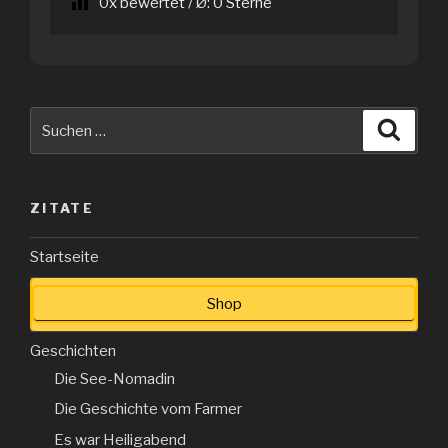
0
x bewertet / Ø:
0
Sterne
Suche
Suche
nach:
ZITATE
Startseite
Shop
Geschichten
Die See-Nomadin
Die Geschichte vom Farmer
Es war Heiligabend