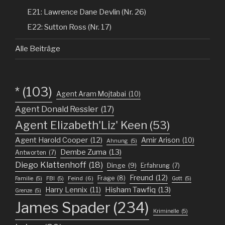
E21: Lawrence Dane Devlin (Nr. 26)
E22: Sutton Ross (Nr. 17)
Alle Beiträge
*
(103)
Agent Aram Mojtabai
(10)
Agent Donald Ressler
(17)
Agent Elizabeth'Liz' Keen
(53)
Agent Harold Cooper
(12)
Amir Arison
(10)
Ahnung
(5)
Dembe Zuma
(13)
Antworten
(7)
Diego Klattenhoff
(18)
Dinge
(9)
Erfahrung
(7)
Freund
(12)
Frage
(8)
Feind
(6)
Familie
(5)
FBI
(5)
Gott
(5)
Harry Lennix
(11)
Hisham Tawfiq
(13)
Grenze
(5)
James Spader
(234)
Kriminelle
(5)