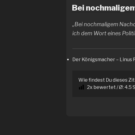
Bei nochmaligem
„Bei nochmaligem Nachde
ich dem Wort eines Polit
Der Königsmacher – Linus
Wie findest Du dieses Zi
2
x bewertet / Ø:
4.5
S