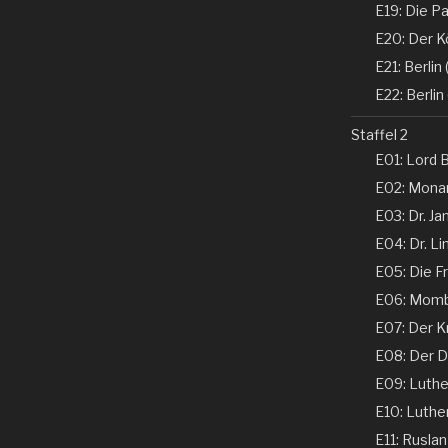
E19: Die Pa
E20: Der K
E21: Berlin (
E22: Berlin 
Staffel 2
E01: Lord B
E02: Monar
E03: Dr. Ja
E04: Dr. Li
E05: Die Fr
E06: Momba
E07: Der K
E08: Der De
E09: Luther 
E10: Luther 
E11: Ruslan