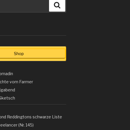
Suchen
Shop
omadin
ichte vom Farmer
ligabend
Sketsch
ond Reddingtons schwarze Liste
eelancer (Nr. 145)