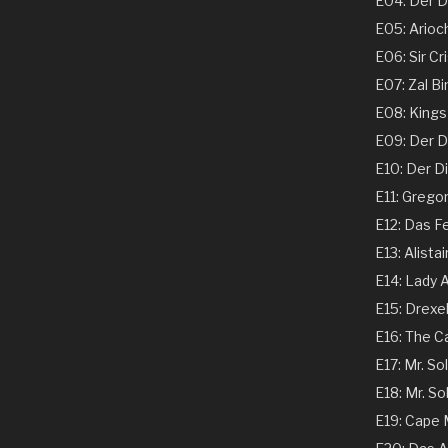
E04: Der Ds
E05: Arioch
E06: Sir Cri
E07: Zal Bi
E08: Kings 
E09: Der Dir
E10: Der Dir
E11: Gregor
E12: Das Fe
E13: Alistai
E14: Lady A
E15: Drexel
E16: The C
E17: Mr. Sol
E18: Mr. Sol
E19: Cape