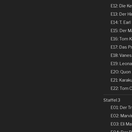
E12: Die Ke
E13: Der Hi
E14: T. Earl
E15: Der Ma
E16: Tom Ke
E17: Das P
E18: Vaness
E19: Leonar
E20: Quon 
E21: Karaku
E22: Tom Co
Staffel 3
E01: Der Tr
E02: Marvin
E03: Eli Ma