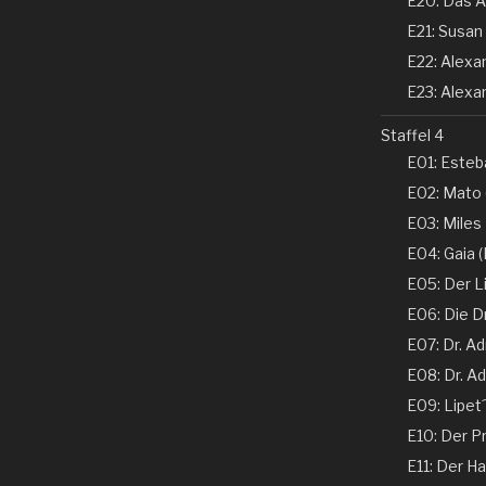
E20: Das A
E21: Susan 
E22: Alexand
E23: Alexan
Staffel 4
E01: Esteba
E02: Mato 
E03: Miles
E04: Gaia (N
E05: Der Li
E06: Die D
E07: Dr. Ad
E08: Dr. Ad
E09: Lipet
E10: Der Pr
E11: Der Ha