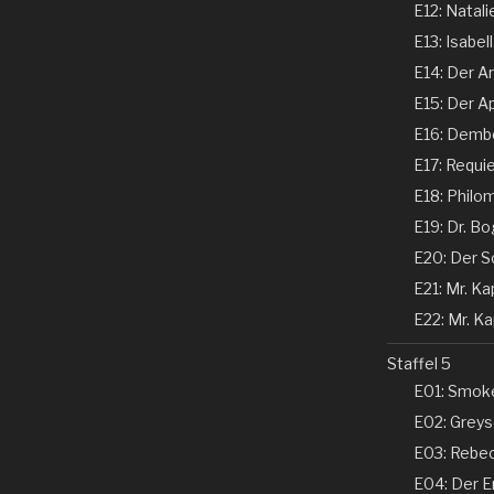
E12: Natali
E13: Isabel
E14: Der Ar
E15: Der Ap
E16: Dembe
E17: Requi
E18: Philom
E19: Dr. Bo
E20: Der Sc
E21: Mr. Kap
E22: Mr. Kap
Staffel 5
E01: Smoke
E02: Greyso
E03: Rebecc
E04: Der En