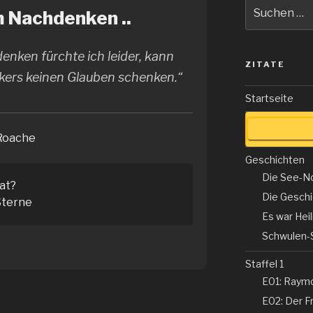
Suche
 Nachdenken ..
nach:
nken fürchte ich leider, kann
ZITATE
ikers keinen Glauben schenken.“
Startseite
 Roache
Geschichten
Die See-N
tat?
Die Gesch
terne
Es war Hei
Schwulen-
Staffel 1
E01: Raym
E02: Der Fr