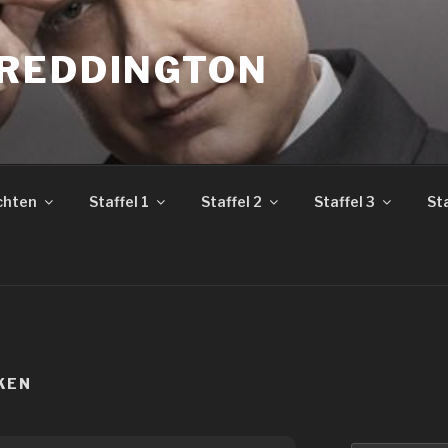
REDDINGTON
chten
Staffel 1
Staffel 2
Staffel 3
Sta
KEN