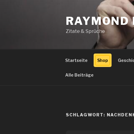
Zum
Inhalt
RAYMOND 
springen
Zitate & Sprüche
Startseite
Shop
Geschi
Alle Beiträge
SCHLAGWORT:
NACHDEN