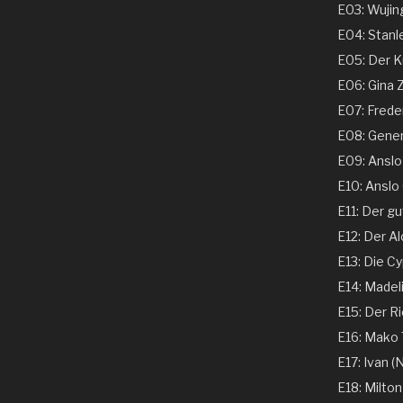
E03: Wujing
E04: Stanle
E05: Der Ku
E06: Gina 
E07: Freder
E08: Genera
E09: Anslo G
E10: Anslo G
E11: Der gu
E12: Der Al
E13: Die Cy
E14: Madeli
E15: Der Ri
E16: Mako T
E17: Ivan (N
E18: Milton