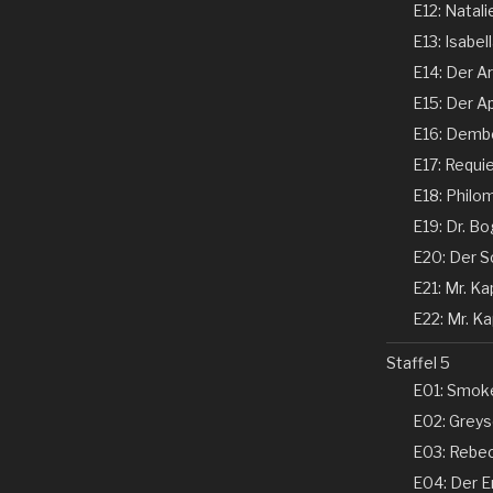
E12: Natali
E13: Isabel
E14: Der Ar
E15: Der Ap
E16: Dembe
E17: Requi
E18: Philom
E19: Dr. Bo
E20: Der Sc
E21: Mr. Kap
E22: Mr. Kap
Staffel 5
E01: Smoke
E02: Greyso
E03: Rebecc
E04: Der En