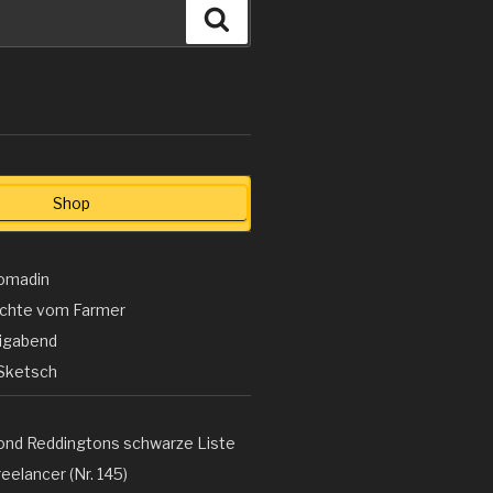
Suchen
Shop
omadin
ichte vom Farmer
ligabend
Sketsch
ond Reddingtons schwarze Liste
eelancer (Nr. 145)