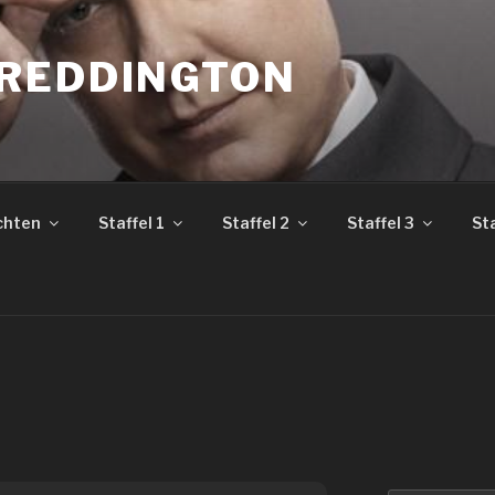
REDDINGTON
chten
Staffel 1
Staffel 2
Staffel 3
Sta