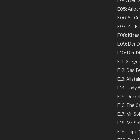
E04: Der Ds
E05: Arioch
E06: Sir Cri
E07: Zal Bi
E08: Kings 
E09: Der Dir
E10: Der Dir
E11: Gregor
E12: Das Fe
E13: Alistai
E14: Lady A
E15: Drexel
E16: The C
E17: Mr. Sol
E18: Mr. Sol
E19: Cape