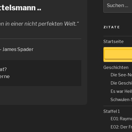
Suche
telsmann ..
nach:
n in einer nicht perfekten Welt.“
ZITATE
Startseite
– James Spader
Geschichten
tat?
Die See-N
erne
Die Gesch
Es war Hei
Schwulen-
Staffel 1
E01: Raym
E02: Der Fr