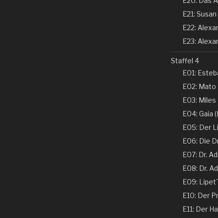
E20: Das A
E21: Susan 
E22: Alexand
E23: Alexan
Staffel 4
E01: Esteba
E02: Mato 
E03: Miles
E04: Gaia (N
E05: Der Li
E06: Die D
E07: Dr. Ad
E08: Dr. Ad
E09: Lipet
E10: Der Pr
E11: Der Ha