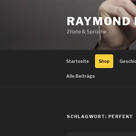
Zum
Inhalt
RAYMOND 
springen
Zitate & Sprüche
Startseite
Shop
Geschi
Alle Beiträge
SCHLAGWORT:
PERFEKT