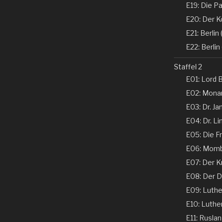
E19: Die Pa
E20: Der K
E21: Berlin (
E22: Berlin 
Staffel 2
E01: Lord B
E02: Monar
E03: Dr. Ja
E04: Dr. Li
E05: Die Fr
E06: Momba
E07: Der K
E08: Der De
E09: Luther 
E10: Luther 
E11: Ruslan