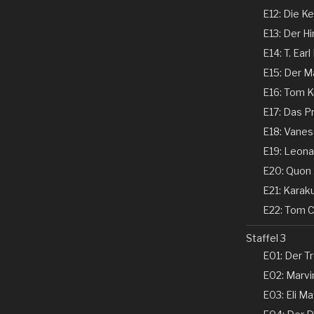
E12: Die Ke
E13: Der Hi
E14: T. Earl
E15: Der Ma
E16: Tom Ke
E17: Das P
E18: Vaness
E19: Leonar
E20: Quon 
E21: Karaku
E22: Tom Co
Staffel 3
E01: Der Tr
E02: Marvin
E03: Eli Ma