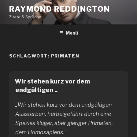
Zum
RAYMOND REDDINGTON
Inhalt
Zitate & Sprüche
springen
Menü
SCHLAGWORT:
PRIMATEN
Wir stehen kurz vor dem
endgültigen ..
„Wir stehen kurz vor dem endgültigen
Aussterben, herbeigeführt durch eine
Spezies kluger, aber gieriger Primaten,
dem Homosapiens.“