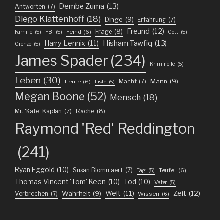
Dembe Zuma
(13)
Antworten
(7)
Diego Klattenhoff
(18)
Dinge
(9)
Erfahrung
(7)
Freund
(12)
Frage
(8)
Feind
(6)
Familie
(5)
FBI
(5)
Gott
(5)
Harry Lennix
(11)
Hisham Tawfiq
(13)
Grenze
(5)
James Spader
(234)
Kriminelle
(5)
Leben
(30)
Mann
(9)
Macht
(7)
Leute
(6)
Liste
(5)
Megan Boone
(52)
Mensch
(18)
Mr. 'Kate' Kaplan
(7)
Rache
(8)
Raymond 'Red' Reddington
(241)
Ryan Eggold
(10)
Susan Blommaert
(7)
Teufel
(6)
Tag
(5)
Thomas Vincent 'Tom' Keen
(10)
Tod
(10)
Vater
(5)
Welt
(11)
Zeit
(12)
Wahrheit
(9)
Verbrechen
(7)
Wissen
(6)