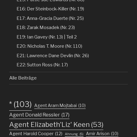
E16: Der Steinbock-Killer (Nr. 19)
E17: Anna-Gracia Duerte (Nr. 25)
E18: Zarak Mosadek (Nr. 23)
E19: Ian Gavey (Nr. 13) | Teil 2
E20: Nicholas T. Moore (Nr. 110)
E21: Lawrence Dane Devlin (Nr. 26)
E22: Sutton Ross (Nr. 17)
Alle Beiträge
*
(103)
Agent Aram Mojtabai
(10)
Agent Donald Ressler
(17)
Agent Elizabeth'Liz' Keen
(53)
Agent Harold Cooper
(12)
Amir Arison
(10)
Ahnung
(5)