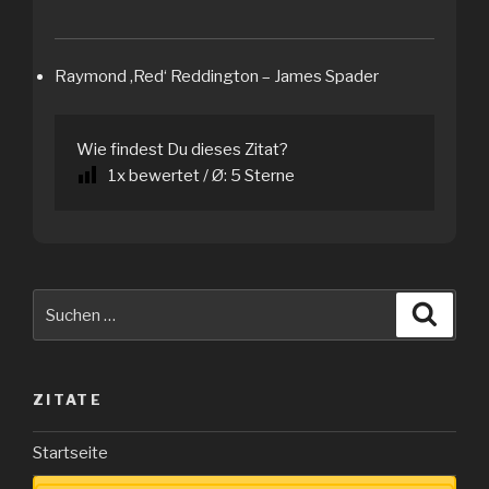
Raymond ‚Red‘ Reddington – James Spader
Wie findest Du dieses Zitat?
1
x bewertet / Ø:
5
Sterne
Suche
Suche
nach:
ZITATE
Startseite