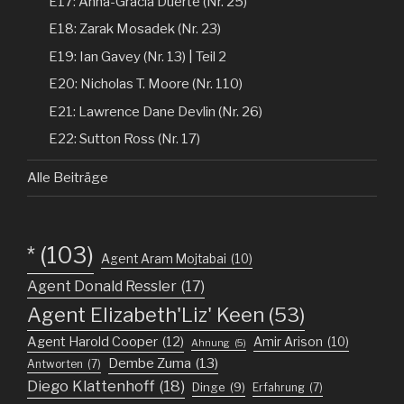
E17: Anna-Gracia Duerte (Nr. 25)
E18: Zarak Mosadek (Nr. 23)
E19: Ian Gavey (Nr. 13) | Teil 2
E20: Nicholas T. Moore (Nr. 110)
E21: Lawrence Dane Devlin (Nr. 26)
E22: Sutton Ross (Nr. 17)
Alle Beiträge
*
(103)
Agent Aram Mojtabai
(10)
Agent Donald Ressler
(17)
Agent Elizabeth'Liz' Keen
(53)
Agent Harold Cooper
(12)
Amir Arison
(10)
Ahnung
(5)
Dembe Zuma
(13)
Antworten
(7)
Diego Klattenhoff
(18)
Dinge
(9)
Erfahrung
(7)