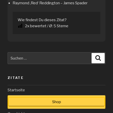
Raymond ‚Red‘ Reddington – James Spader
Wie findest Du dieses Zitat?
2
x bewertet / Ø:
5
Sterne
Suche
Suche
nach:
ZITATE
Startseite
Shop