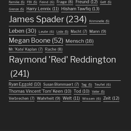
Freund
(12)
Frage
(8)
Feind
(6)
Familie
(5)
FBI
(5)
Gott
(5)
Harry Lennix
(11)
Hisham Tawfiq
(13)
Grenze
(5)
James Spader
(234)
Kriminelle
(5)
Leben
(30)
Mann
(9)
Macht
(7)
Leute
(6)
Liste
(5)
Megan Boone
(52)
Mensch
(18)
Mr. 'Kate' Kaplan
(7)
Rache
(8)
Raymond 'Red' Reddington
(241)
Ryan Eggold
(10)
Susan Blommaert
(7)
Teufel
(6)
Tag
(5)
Thomas Vincent 'Tom' Keen
(10)
Tod
(10)
Vater
(5)
Welt
(11)
Zeit
(12)
Wahrheit
(9)
Verbrechen
(7)
Wissen
(6)