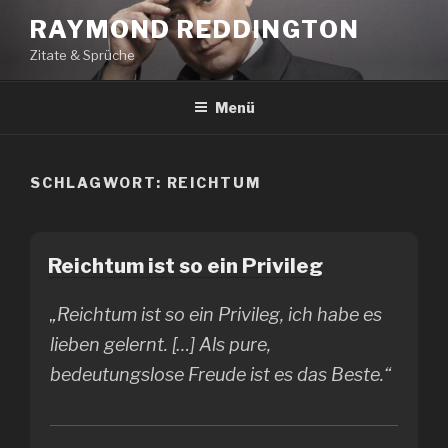
Zum
RAYMOND REDDINGTON
Inhalt
Zitate & Sprüche
springen
Menü
SCHLAGWORT:
REICHTUM
Reichtum ist so ein Privileg
„Reichtum ist so ein Privileg, ich habe es
lieben gelernt. […] Als pure,
bedeutungslose Freude ist es das Beste.“