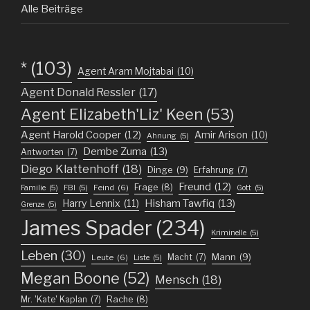
Alle Beiträge
*
(103)
Agent Aram Mojtabai
(10)
Agent Donald Ressler
(17)
Agent Elizabeth'Liz' Keen
(53)
Agent Harold Cooper
(12)
Amir Arison
(10)
Ahnung
(5)
Dembe Zuma
(13)
Antworten
(7)
Diego Klattenhoff
(18)
Dinge
(9)
Erfahrung
(7)
Freund
(12)
Frage
(8)
Feind
(6)
Familie
(5)
FBI
(5)
Gott
(5)
Harry Lennix
(11)
Hisham Tawfiq
(13)
Grenze
(5)
James Spader
(234)
Kriminelle
(5)
Leben
(30)
Mann
(9)
Macht
(7)
Leute
(6)
Liste
(5)
Megan Boone
(52)
Mensch
(18)
Mr. 'Kate' Kaplan
(7)
Rache
(8)