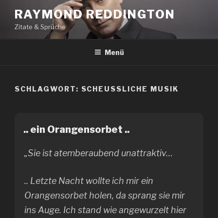
Zum
RAYMOND REDDINGTON
Inhalt
Zitate & Sprüche
springen
Menü
SCHLAGWORT:
SCHEUSSLICHE MUSIK
.. ein Orangensorbet ..
„Sie ist atemberaubend unattraktiv…
.. Letzte Nacht wollte ich mir ein
Orangensorbet holen, da sprang sie mir
ins Auge. Ich stand wie angewurzelt hier