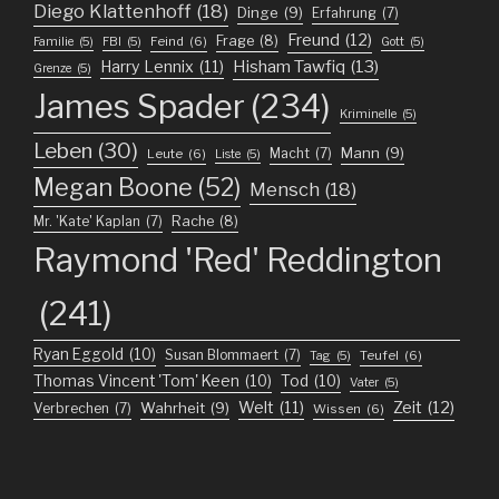
Diego Klattenhoff
(18)
Dinge
(9)
Erfahrung
(7)
Freund
(12)
Frage
(8)
Feind
(6)
Familie
(5)
FBI
(5)
Gott
(5)
Harry Lennix
(11)
Hisham Tawfiq
(13)
Grenze
(5)
James Spader
(234)
Kriminelle
(5)
Leben
(30)
Mann
(9)
Macht
(7)
Leute
(6)
Liste
(5)
Megan Boone
(52)
Mensch
(18)
Mr. 'Kate' Kaplan
(7)
Rache
(8)
Raymond 'Red' Reddington
(241)
Ryan Eggold
(10)
Susan Blommaert
(7)
Teufel
(6)
Tag
(5)
Thomas Vincent 'Tom' Keen
(10)
Tod
(10)
Vater
(5)
Welt
(11)
Zeit
(12)
Wahrheit
(9)
Verbrechen
(7)
Wissen
(6)