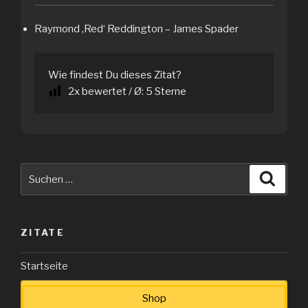
Raymond ‚Red‘ Reddington – James Spader
Wie findest Du dieses Zitat?
2
x bewertet / Ø:
5
Sterne
Suche
Suche
nach:
ZITATE
Startseite
Shop