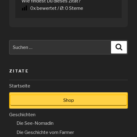
Wie findest Du dieses Zitat?
0
x bewertet / Ø:
0
Sterne
Suche
Suche
nach:
ZITATE
Startseite
Shop
Geschichten
Die See-Nomadin
Die Geschichte vom Farmer