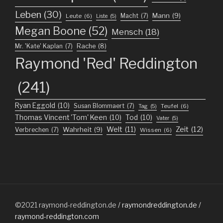
Leben
(30)
Mann
(9)
Macht
(7)
Leute
(6)
Liste
(5)
Megan Boone
(52)
Mensch
(18)
Mr. 'Kate' Kaplan
(7)
Rache
(8)
Raymond 'Red' Reddington
(241)
Ryan Eggold
(10)
Susan Blommaert
(7)
Teufel
(6)
Tag
(5)
Thomas Vincent 'Tom' Keen
(10)
Tod
(10)
Vater
(5)
Welt
(11)
Zeit
(12)
Wahrheit
(9)
Verbrechen
(7)
Wissen
(6)
©2021
raymond-reddington.de
/ raymondreddington.de /
raymond-reddington.com