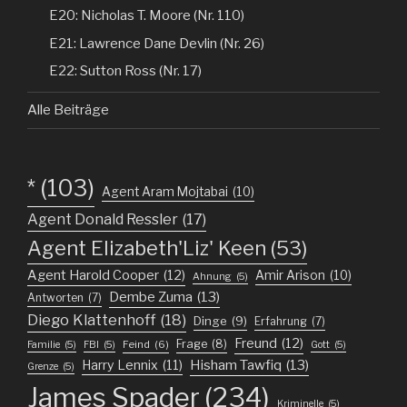
E20: Nicholas T. Moore (Nr. 110)
E21: Lawrence Dane Devlin (Nr. 26)
E22: Sutton Ross (Nr. 17)
Alle Beiträge
*
(103)
Agent Aram Mojtabai
(10)
Agent Donald Ressler
(17)
Agent Elizabeth'Liz' Keen
(53)
Agent Harold Cooper
(12)
Amir Arison
(10)
Ahnung
(5)
Dembe Zuma
(13)
Antworten
(7)
Diego Klattenhoff
(18)
Dinge
(9)
Erfahrung
(7)
Freund
(12)
Frage
(8)
Feind
(6)
Familie
(5)
FBI
(5)
Gott
(5)
Harry Lennix
(11)
Hisham Tawfiq
(13)
Grenze
(5)
James Spader
(234)
Kriminelle
(5)