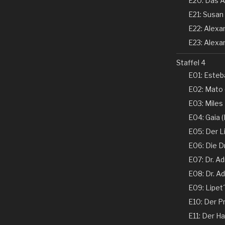
E20: Das A
E21: Susan 
E22: Alexand
E23: Alexan
Staffel 4
E01: Esteba
E02: Mato 
E03: Miles
E04: Gaia (N
E05: Der Li
E06: Die D
E07: Dr. Ad
E08: Dr. Ad
E09: Lipet
E10: Der Pr
E11: Der Ha