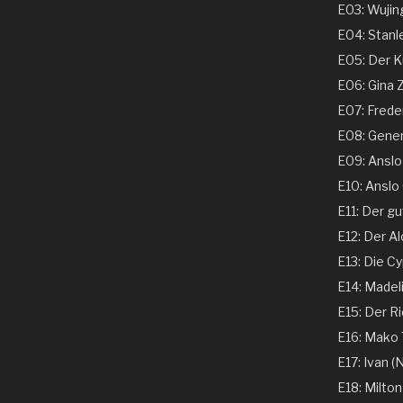
E03: Wujing
E04: Stanle
E05: Der Ku
E06: Gina 
E07: Freder
E08: Genera
E09: Anslo G
E10: Anslo G
E11: Der gu
E12: Der Al
E13: Die Cy
E14: Madeli
E15: Der Ri
E16: Mako T
E17: Ivan (N
E18: Milton