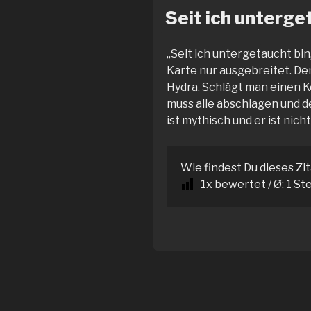
Seit ich unterget
„Seit ich untergetaucht bin,
Karte nur ausgebreitet. Den
Hydra. Schlägt man einen K
muss alle abschlagen und 
ist mythisch und er ist ni
Wie findest Du dieses Zi
1
x bewertet / Ø:
1
St