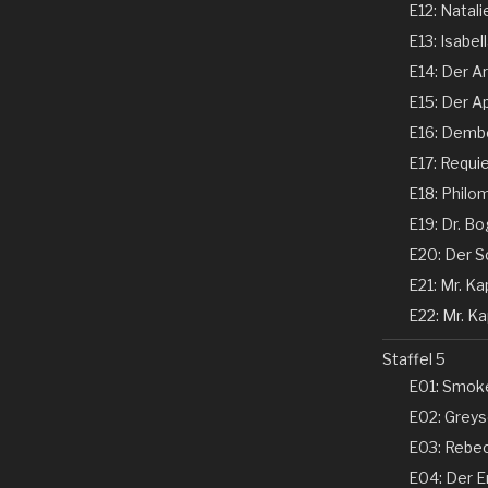
E12: Natali
E13: Isabel
E14: Der Ar
E15: Der Ap
E16: Dembe
E17: Requi
E18: Philom
E19: Dr. Bo
E20: Der Sc
E21: Mr. Kap
E22: Mr. Kap
Staffel 5
E01: Smoke
E02: Greyso
E03: Rebecc
E04: Der En