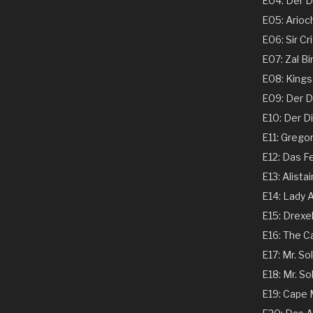
E04: Der Ds
E05: Arioch
E06: Sir Cri
E07: Zal Bi
E08: Kings 
E09: Der Dir
E10: Der Dir
E11: Gregor
E12: Das Fe
E13: Alistai
E14: Lady A
E15: Drexel
E16: The C
E17: Mr. Sol
E18: Mr. Sol
E19: Cape