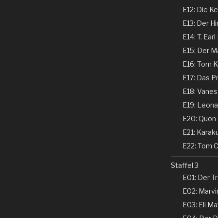
E12: Die Ke
E13: Der Hi
E14: T. Earl
E15: Der Ma
E16: Tom Ke
E17: Das P
E18: Vaness
E19: Leonar
E20: Quon 
E21: Karaku
E22: Tom Co
Staffel 3
E01: Der Tr
E02: Marvin
E03: Eli Ma