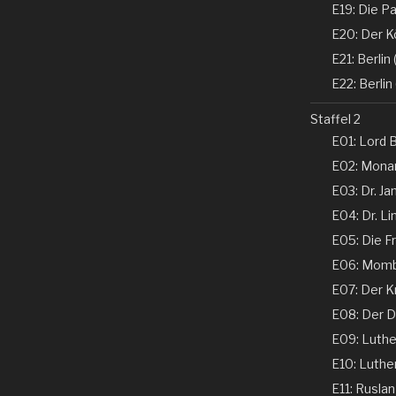
E19: Die Pa
E20: Der K
E21: Berlin (
E22: Berlin 
Staffel 2
E01: Lord B
E02: Monar
E03: Dr. Ja
E04: Dr. Li
E05: Die Fr
E06: Momba
E07: Der K
E08: Der De
E09: Luther 
E10: Luther 
E11: Ruslan