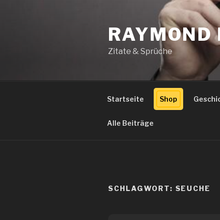
Zum
Inhalt
RAYMOND 
springen
Zitate & Sprüche
Startseite
Shop
Geschi
Alle Beiträge
SCHLAGWORT:
SEUCHE