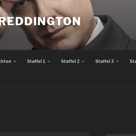
REDDINGTON
chten
Staffel 1
Staffel 2
Staffel 3
Sta