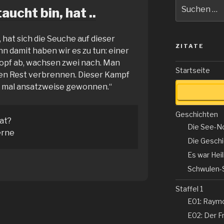
Suche
aucht bin, hat ..
nach:
 hat sich die Seuche auf dieser
ZITATE
n damit haben wir es zu tun: einer
opf ab, wachsen zwei nach. Man
Startseite
den Rest verbrennen. Dieser Kampf
cht mal ansatzweise gewonnen.“
Geschichten
tat?
Die See-N
erne
Die Gesch
Es war Hei
Schwulen-
Staffel 1
E01: Raym
E02: Der Fr