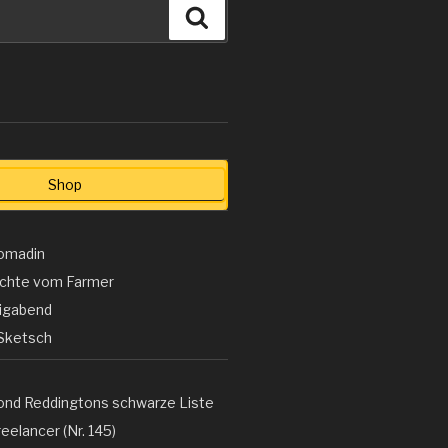
Suchen
Shop
omadin
ichte vom Farmer
ligabend
Sketsch
ond Reddingtons schwarze Liste
eelancer (Nr. 145)