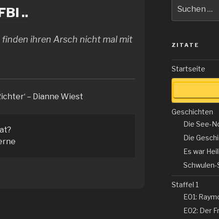
Suche
BI ..
nach:
finden ihren Arsch nicht mal mit
ZITATE
Startseite
Richter‘ – Dianne Wiest
Geschichten
Die See-N
tat?
Die Gesch
erne
Es war Hei
Schwulen-
Staffel 1
E01: Raym
E02: Der Fr