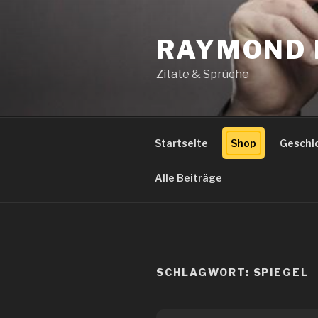
Zum
Inhalt
RAYMOND 
springen
Zitate & Sprüche
Startseite
Shop
Geschi
Alle Beiträge
SCHLAGWORT:
SPIEGEL