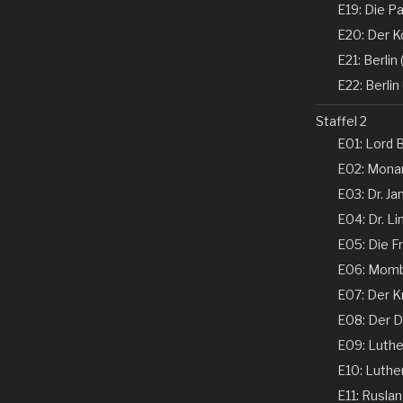
E19: Die Pa
E20: Der K
E21: Berlin (
E22: Berlin 
Staffel 2
E01: Lord B
E02: Monar
E03: Dr. Ja
E04: Dr. Li
E05: Die Fr
E06: Momba
E07: Der K
E08: Der De
E09: Luther 
E10: Luther 
E11: Ruslan