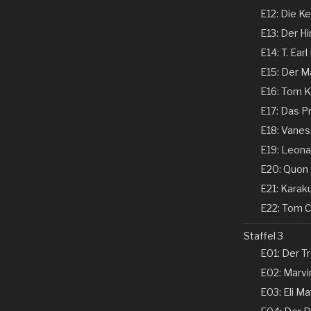
E12: Die Ke
E13: Der Hi
E14: T. Earl
E15: Der Ma
E16: Tom Ke
E17: Das P
E18: Vaness
E19: Leonar
E20: Quon 
E21: Karaku
E22: Tom Co
Staffel 3
E01: Der Tr
E02: Marvin
E03: Eli Ma