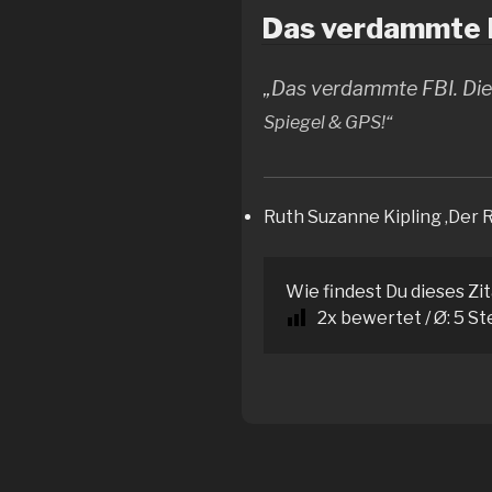
Das verdammte F
„Das verdammte FBI. Die 
Spiegel
&
GPS!“
Ruth Suzanne Kipling ‚Der 
Wie findest Du dieses Zi
2
x bewertet / Ø:
5
St