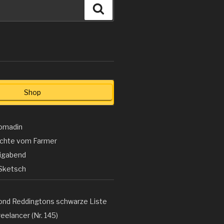
Suchen
Shop
omadin
ichte vom Farmer
ligabend
Sketsch
ond Reddingtons schwarze Liste
eelancer (Nr. 145)