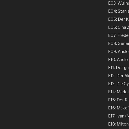
E03: Wujing
E04: Stanle
E05: Der Ku
E06: Gina 
E07: Freder
E08: Genera
E09: Anslo G
E10: Anslo G
E11: Der gu
E12: Der Al
E13: Die Cy
E14: Madeli
E15: Der Ri
E16: Mako T
E17: Ivan (N
E18: Milton