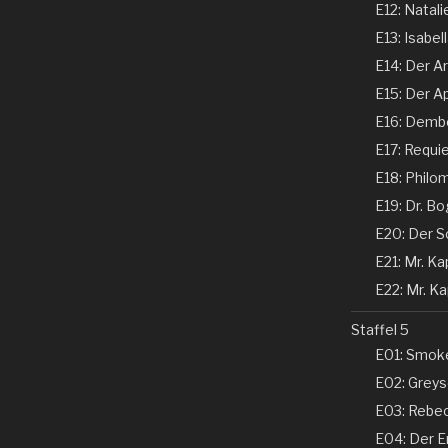
E12: Natali
E13: Isabel
E14: Der Ar
E15: Der Ap
E16: Dembe
E17: Requi
E18: Philom
E19: Dr. Bo
E20: Der Sc
E21: Mr. Kap
E22: Mr. Kap
Staffel 5
E01: Smoke
E02: Greyso
E03: Rebecc
E04: Der En