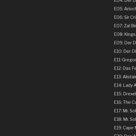
E04: Der Ds
E05: Arioch
E06: Sir Cri
E07: Zal Bi
E08: Kings 
E09: Der Dir
E10: Der Dir
E11: Gregor
E12: Das Fe
E13: Alistai
E14: Lady A
E15: Drexel
E16: The C
E17: Mr. Sol
E18: Mr. Sol
E19: Cape