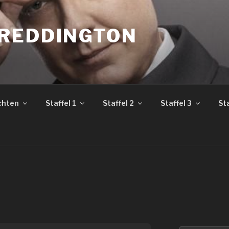
REDDINGTON
chten
Staffel 1
Staffel 2
Staffel 3
Sta