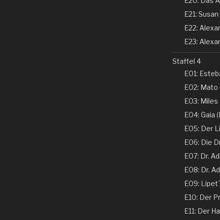
E20: Das A
E21: Susan 
E22: Alexand
E23: Alexan
Staffel 4
E01: Esteba
E02: Mato 
E03: Miles
E04: Gaia (N
E05: Der Li
E06: Die D
E07: Dr. Ad
E08: Dr. Ad
E09: Lipet
E10: Der Pr
E11: Der Ha