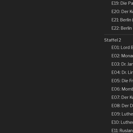
E19: Die Pa
E20: Der K
E21: Berlin (
E22: Berlin 
Staffel 2
E01: Lord B
E02: Monar
E03: Dr. Ja
E04: Dr. Li
E05: Die Fr
E06: Momba
E07: Der K
E08: Der De
E09: Luther 
E10: Luther 
E11: Ruslan