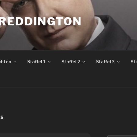
REDDINGTON
chten
Staffel 1
Staffel 2
Staffel 3
Sta
RS