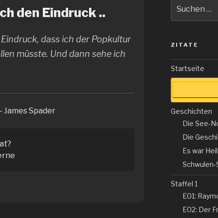
Suche
h den Eindruck ..
nach:
Eindruck, dass ich der Popkultur
ZITATE
len müsste. Und dann sehe ich
Startseite
– James Spader
Geschichten
Die See-N
Die Gesch
tat?
Es war Hei
erne
Schwulen-
Staffel 1
E01: Raym
E02: Der Fr