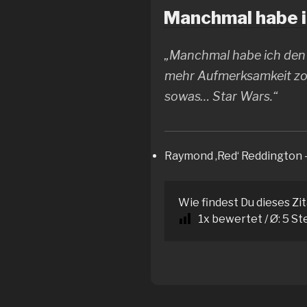
Manchmal habe ic
„Manchmal habe ich den 
mehr Aufmerksamkeit zol
sowas… Star Wars.“
Raymond ‚Red‘ Reddington 
Wie findest Du dieses Zi
1
x bewertet / Ø:
5
St