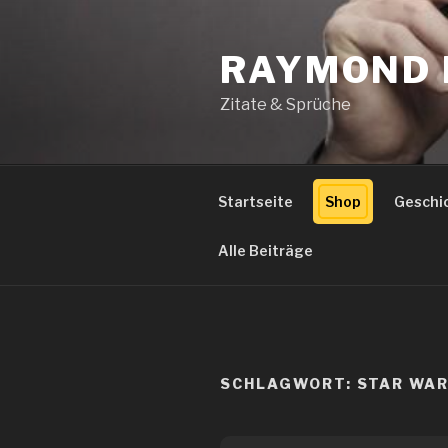
Zum
Inhalt
RAYMOND 
springen
Zitate & Sprüche
Startseite
Shop
Geschi
Alle Beiträge
SCHLAGWORT:
STAR WA