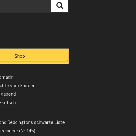
Suchen
Shop
omadin
ichte vom Farmer
ligabend
Sketsch
ond Reddingtons schwarze Liste
eelancer (Nr. 145)