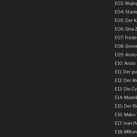
E03: Wujing
E04: Stanle
E05: Der Ku
E06: Gina 
E07: Freder
E08: Genera
E09: Anslo G
E10: Anslo G
E11: Der gu
E12: Der Al
E13: Die Cy
E14: Madeli
E15: Der Ri
E16: Mako T
E17: Ivan (N
E18: Milton