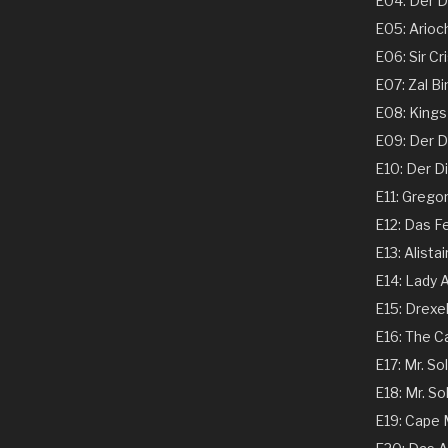
E04: Der Ds
E05: Arioch
E06: Sir Cri
E07: Zal Bi
E08: Kings 
E09: Der Dir
E10: Der Dir
E11: Gregor
E12: Das Fe
E13: Alistai
E14: Lady A
E15: Drexel
E16: The C
E17: Mr. Sol
E18: Mr. Sol
E19: Cape