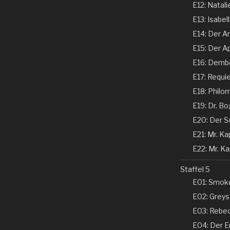
E12: Natali
E13: Isabel
E14: Der Ar
E15: Der Ap
E16: Dembe
E17: Requi
E18: Philom
E19: Dr. Bo
E20: Der Sc
E21: Mr. Kap
E22: Mr. Kap
Staffel 5
E01: Smoke
E02: Greyso
E03: Rebecc
E04: Der En