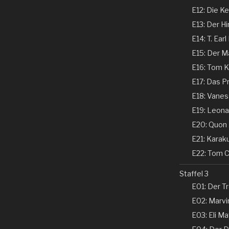
E12: Die Ke
E13: Der Hi
E14: T. Earl
E15: Der Ma
E16: Tom Ke
E17: Das P
E18: Vaness
E19: Leonar
E20: Quon 
E21: Karaku
E22: Tom Co
Staffel 3
E01: Der Tr
E02: Marvin
E03: Eli Ma