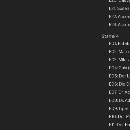
E20: Das A
E21: Susan 
E22: Alexand
E23: Alexan
Staffel 4
E01: Esteba
E02: Mato 
E03: Miles
E04: Gaia (N
E05: Der Li
E06: Die D
E07: Dr. Ad
E08: Dr. Ad
E09: Lipet
E10: Der Pr
E11: Der Ha