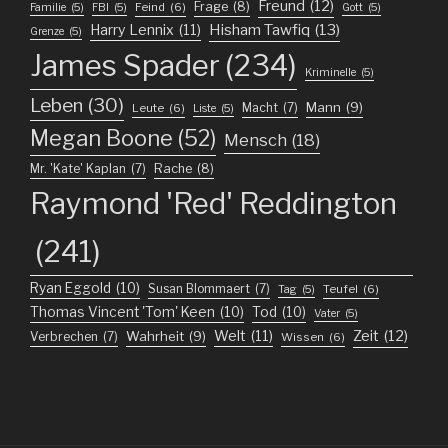
Freund
(12)
Frage
(8)
Feind
(6)
Familie
(5)
FBI
(5)
Gott
(5)
Harry Lennix
(11)
Hisham Tawfiq
(13)
Grenze
(5)
James Spader
(234)
Kriminelle
(5)
Leben
(30)
Mann
(9)
Macht
(7)
Leute
(6)
Liste
(5)
Megan Boone
(52)
Mensch
(18)
Mr. 'Kate' Kaplan
(7)
Rache
(8)
Raymond 'Red' Reddington
(241)
Ryan Eggold
(10)
Susan Blommaert
(7)
Teufel
(6)
Tag
(5)
Thomas Vincent 'Tom' Keen
(10)
Tod
(10)
Vater
(5)
Welt
(11)
Zeit
(12)
Wahrheit
(9)
Verbrechen
(7)
Wissen
(6)