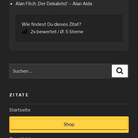
Alan Fitch ‚Der Dekabrist‘ – Alan Alda
Wie findest Du dieses Zitat?
2
x bewertet / Ø:
5
Sterne
Suche
Suche
nach:
ZITATE
Startseite
Shop