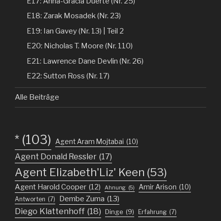
E17: Anna-Gracia Duerte (Nr. 25)
E18: Zarak Mosadek (Nr. 23)
E19: Ian Gavey (Nr. 13) | Teil 2
E20: Nicholas T. Moore (Nr. 110)
E21: Lawrence Dane Devlin (Nr. 26)
E22: Sutton Ross (Nr. 17)
Alle Beiträge
*
(103)
Agent Aram Mojtabai
(10)
Agent Donald Ressler
(17)
Agent Elizabeth'Liz' Keen
(53)
Agent Harold Cooper
(12)
Amir Arison
(10)
Ahnung
(5)
Dembe Zuma
(13)
Antworten
(7)
Diego Klattenhoff
(18)
Dinge
(9)
Erfahrung
(7)