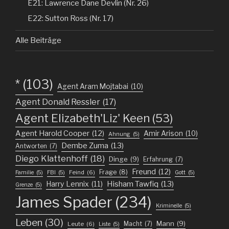
E21: Lawrence Dane Devlin (Nr. 26)
E22: Sutton Ross (Nr. 17)
Alle Beiträge
*
(103)
Agent Aram Mojtabai
(10)
Agent Donald Ressler
(17)
Agent Elizabeth'Liz' Keen
(53)
Agent Harold Cooper
(12)
Amir Arison
(10)
Ahnung
(5)
Dembe Zuma
(13)
Antworten
(7)
Diego Klattenhoff
(18)
Dinge
(9)
Erfahrung
(7)
Freund
(12)
Frage
(8)
Feind
(6)
Familie
(5)
FBI
(5)
Gott
(5)
Harry Lennix
(11)
Hisham Tawfiq
(13)
Grenze
(5)
James Spader
(234)
Kriminelle
(5)
Leben
(30)
Mann
(9)
Macht
(7)
Leute
(6)
Liste
(5)