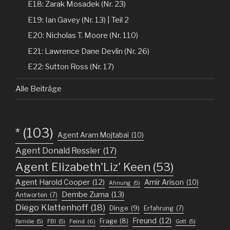
E18: Zarak Mosadek (Nr. 23)
E19: Ian Gavey (Nr. 13) | Teil 2
E20: Nicholas T. Moore (Nr. 110)
E21: Lawrence Dane Devlin (Nr. 26)
E22: Sutton Ross (Nr. 17)
Alle Beiträge
*
(103)
Agent Aram Mojtabai
(10)
Agent Donald Ressler
(17)
Agent Elizabeth'Liz' Keen
(53)
Agent Harold Cooper
(12)
Amir Arison
(10)
Ahnung
(5)
Dembe Zuma
(13)
Antworten
(7)
Diego Klattenhoff
(18)
Dinge
(9)
Erfahrung
(7)
Freund
(12)
Frage
(8)
Feind
(6)
Familie
(5)
FBI
(5)
Gott
(5)