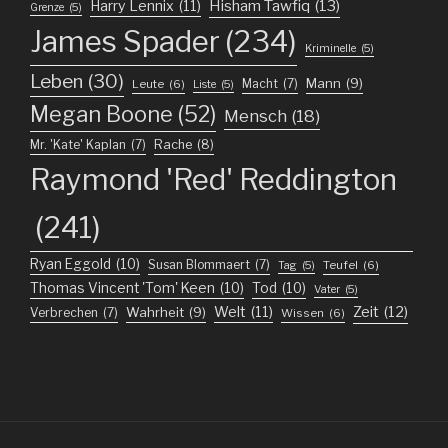
Harry Lennix
(11)
Hisham Tawfiq
(13)
Grenze
(5)
James Spader
(234)
Kriminelle
(5)
Leben
(30)
Mann
(9)
Macht
(7)
Leute
(6)
Liste
(5)
Megan Boone
(52)
Mensch
(18)
Mr. 'Kate' Kaplan
(7)
Rache
(8)
Raymond 'Red' Reddington
(241)
Ryan Eggold
(10)
Susan Blommaert
(7)
Teufel
(6)
Tag
(5)
Thomas Vincent 'Tom' Keen
(10)
Tod
(10)
Vater
(5)
Welt
(11)
Zeit
(12)
Wahrheit
(9)
Verbrechen
(7)
Wissen
(6)