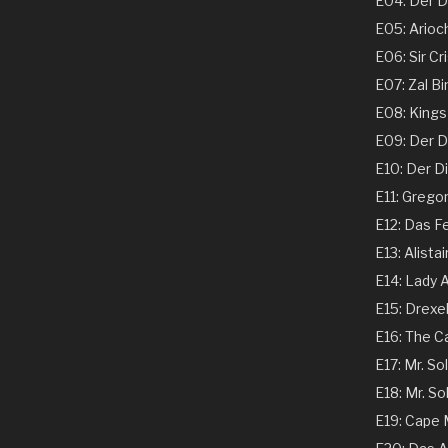
E04: Der Ds
E05: Arioch
E06: Sir Cri
E07: Zal Bi
E08: Kings 
E09: Der Dir
E10: Der Dir
E11: Gregor
E12: Das Fe
E13: Alistai
E14: Lady A
E15: Drexel
E16: The C
E17: Mr. Sol
E18: Mr. Sol
E19: Cape