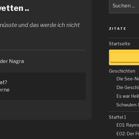
Suche
etten ..
nach:
müsste und das werde ich nicht
ZITATE
Startseite
nder Nagra
Geschichten
Die See-N
tat?
Die Gesch
erne
Es war Hei
Schwulen-
Staffel 1
E01: Raym
E02: Der Fr