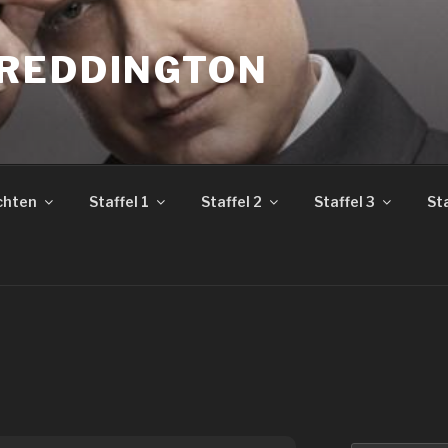
REDDINGTON
chten
Staffel 1
Staffel 2
Staffel 3
Sta