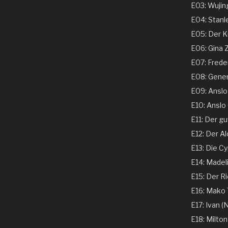
E03: Wujing
E04: Stanle
E05: Der Ku
E06: Gina 
E07: Freder
E08: Genera
E09: Anslo G
E10: Anslo G
E11: Der gu
E12: Der Al
E13: Die Cy
E14: Madeli
E15: Der Ri
E16: Mako T
E17: Ivan (N
E18: Milton