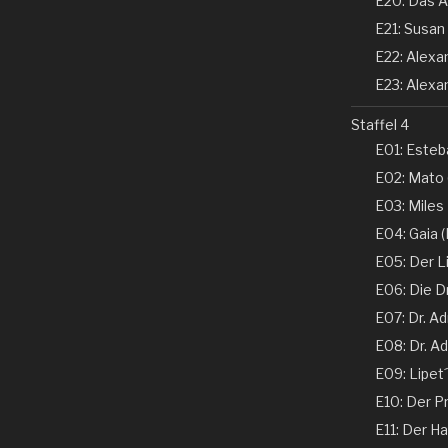
E20: Das A
E21: Susan 
E22: Alexand
E23: Alexan
Staffel 4
E01: Esteba
E02: Mato 
E03: Miles
E04: Gaia (N
E05: Der Li
E06: Die D
E07: Dr. Ad
E08: Dr. Ad
E09: Lipet
E10: Der Pr
E11: Der Ha