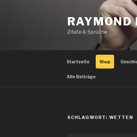
Zum
Inhalt
RAYMOND 
springen
Zitate & Sprüche
Startseite
Shop
Geschi
Alle Beiträge
SCHLAGWORT:
WETTEN