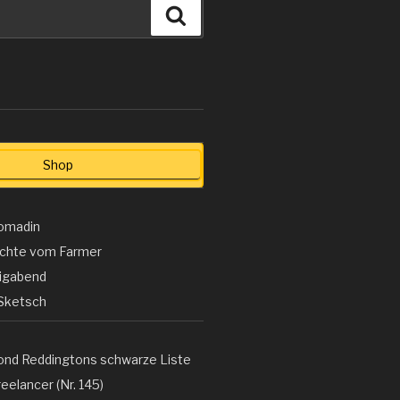
Suchen
Shop
omadin
ichte vom Farmer
ligabend
Sketsch
ond Reddingtons schwarze Liste
eelancer (Nr. 145)