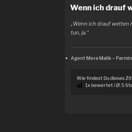
Wenn ich drauf w
„Wenn ich drauf wetten 
tun, ja.“
Agent Mera Malik – Parmi
Wie findest Du dieses Zi
1
x bewertet / Ø:
5
St