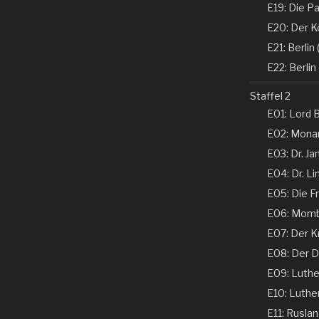
E19: Die Pa
E20: Der K
E21: Berlin (
E22: Berlin 
Staffel 2
E01: Lord B
E02: Monar
E03: Dr. Ja
E04: Dr. Li
E05: Die Fr
E06: Momba
E07: Der K
E08: Der De
E09: Luther 
E10: Luther 
E11: Ruslan