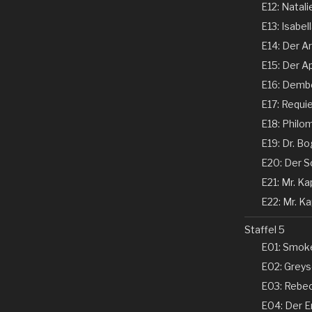
E12: Natali
E13: Isabel
E14: Der Ar
E15: Der Ap
E16: Dembe
E17: Requi
E18: Philom
E19: Dr. Bo
E20: Der Sc
E21: Mr. Kap
E22: Mr. Kap
Staffel 5
E01: Smoke
E02: Greyso
E03: Rebecc
E04: Der En