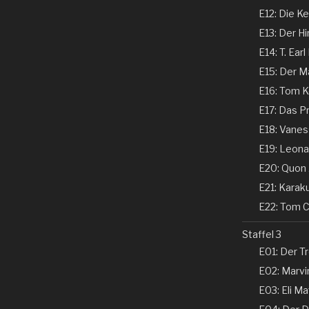
E12: Die Ke
E13: Der Hi
E14: T. Earl
E15: Der Ma
E16: Tom Ke
E17: Das P
E18: Vaness
E19: Leonar
E20: Quon 
E21: Karaku
E22: Tom Co
Staffel 3
E01: Der Tr
E02: Marvin
E03: Eli Ma