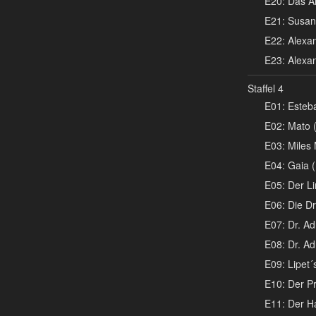
E20: Das Ar
E21: Susan
E22: Alexand
E23: Alexand
Staffel 4
E01: Esteba
E02: Mato (
E03: Miles 
E04: Gaia (
E05: Der Li
E06: Die Dr
E07: Dr. Ad
E08: Dr. Ad
E09: Lipet
E10: Der Pr
E11: Der H