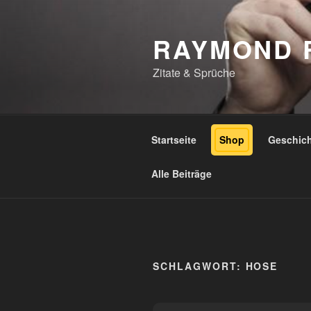
Zum
Inhalt
RAYMOND 
springen
Zitate & Sprüche
Startseite
Shop
Geschic
Alle Beiträge
SCHLAGWORT:
HOSE