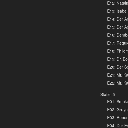
E12: Natali
E13: Isabel
E14: Der Ar
E15: Der Ap
E16: Dembe
E17: Requ
E18: Philom
E19: Dr. Bo
E20: Der Sc
E21: Mr. Kap
E22: Mr. Kap
Staffel 5
E01: Smoke
E02: Greyso
E03: Rebecc
E04: Der En