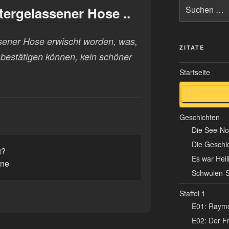
Suche
tergelassener Hose ..
nach:
ssener Hose erwischt worden, was,
ZITATE
 bestätigen können, kein schöner
Startseite
Geschichten
Die See-N
Die Geschi
t?
Es war Hei
rne
Schwulen-S
Staffel 1
E01: Raymo
E02: Der Fr