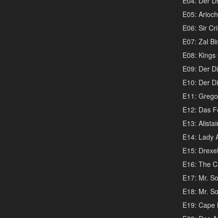
E04: Der Ds
E05: Arioch
E06: Sir Cri
E07: Zal Bi
E08: Kings 
E09: Der Dir
E10: Der Dir
E11: Gregor
E12: Das F
E13: Alistai
E14: Lady A
E15: Drexel
E16: The C
E17: Mr. So
E18: Mr. So
E19: Cape