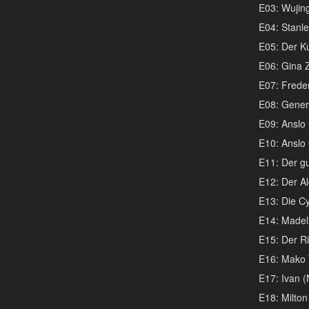
E03: Wujing
E04: Stanle
E05: Der Ku
E06: Gina 
E07: Freder
E08: Genera
E09: Anslo G
E10: Anslo G
E11: Der gu
E12: Der Al
E13: Die Cy
E14: Madeli
E15: Der Ri
E16: Mako 
E17: Ivan (
E18: Milton