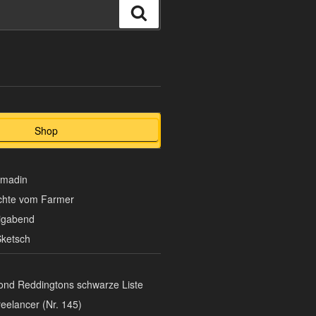
Suchen
Shop
omadin
chte vom Farmer
ligabend
ketsch
nd Reddingtons schwarze Liste
eelancer (Nr. 145)