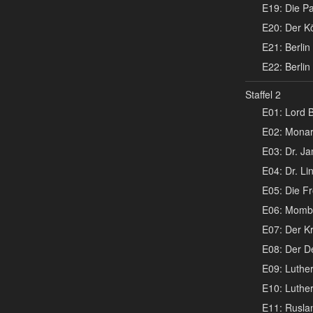
E19: Die Pa
E20: Der K
E21: Berlin 
E22: Berlin 
Staffel 2
E01: Lord B
E02: Monar
E03: Dr. Ja
E04: Dr. Li
E05: Die Fr
E06: Mombas
E07: Der K
E08: Der De
E09: Luther 
E10: Luther 
E11: Ruslan