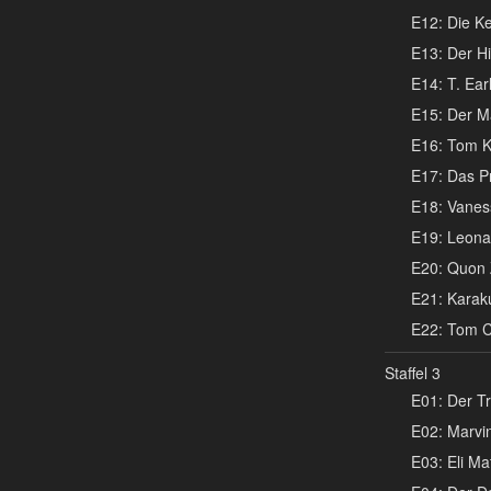
E12: Die Ke
E13: Der Hi
E14: T. Earl
E15: Der Ma
E16: Tom K
E17: Das Pr
E18: Vanes
E19: Leonar
E20: Quon 
E21: Karaku
E22: Tom Co
Staffel 3
E01: Der Tr
E02: Marvin
E03: Eli Mat