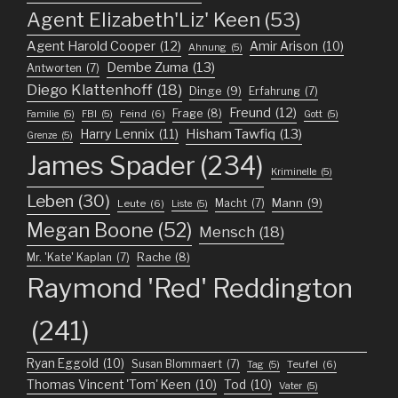
Agent Elizabeth'Liz' Keen
(53)
Agent Harold Cooper
(12)
Amir Arison
(10)
Ahnung
(5)
Dembe Zuma
(13)
Antworten
(7)
Diego Klattenhoff
(18)
Dinge
(9)
Erfahrung
(7)
Freund
(12)
Frage
(8)
Feind
(6)
Familie
(5)
FBI
(5)
Gott
(5)
Harry Lennix
(11)
Hisham Tawfiq
(13)
Grenze
(5)
James Spader
(234)
Kriminelle
(5)
Leben
(30)
Mann
(9)
Macht
(7)
Leute
(6)
Liste
(5)
Megan Boone
(52)
Mensch
(18)
Mr. 'Kate' Kaplan
(7)
Rache
(8)
Raymond 'Red' Reddington
(241)
Ryan Eggold
(10)
Susan Blommaert
(7)
Teufel
(6)
Tag
(5)
Thomas Vincent 'Tom' Keen
(10)
Tod
(10)
Vater
(5)