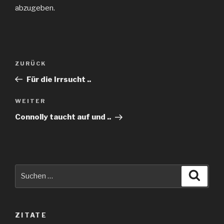
abzugeben.
Beitragsnavigation
Vorheriger
ZURÜCK
Beitrag
Für die Irrsucht ..
Nächster
WEITER
Beitrag
Connolly taucht auf und ..
Suche
Suche
nach:
ZITATE