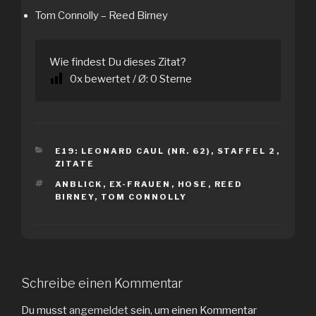
Tom Connolly – Reed Birney
Wie findest Du dieses Zitat?
0
x bewertet / Ø:
0
Sterne
KATEGORIEN
E19: LEONARD CAUL (NR. 62)
,
STAFFEL 2
,
ZITATE
SCHLAGWÖRTER
ANBLICK
,
EX-FRAUEN
,
HOSE
,
REED
BIRNEY
,
TOM CONNOLLY
Schreibe einen Kommentar
Du musst
angemeldet
sein, um einen Kommentar