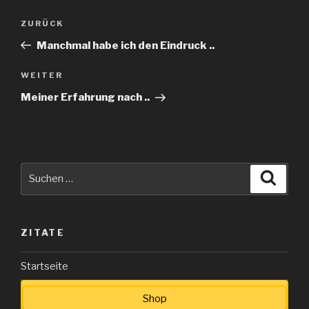
Beitragsnavigation
Vorheriger
ZURÜCK
Beitrag
Manchmal habe ich den Eindruck ..
Nächster
WEITER
Beitrag
Meiner Erfahrung nach ..
Suche
Suche
nach:
ZITATE
Startseite
Shop