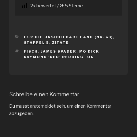
2
x bewertet / Ø:
5
Sterne
KATEGORIEN
E13: DIE UNSICHTBARE HAND (NR. 63)
,
STAFFEL 5
,
ZITATE
SCHLAGWÖRTER
FISCH
,
JAMES SPADER
,
MO DICK
,
RAYMOND 'RED' REDDINGTON
Schreibe einen Kommentar
Du musst
angemeldet
sein, um einen Kommentar
abzugeben.