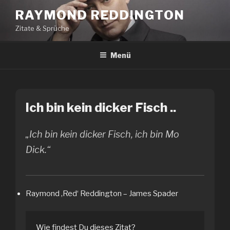
Zum
RAYMOND REDDINGTON
Inhalt
Zitate & Sprüche
springen
Menü
Ich bin kein dicker Fisch ..
„Ich bin kein dicker Fisch, ich bin Mo
Dick.“
Raymond ‚Red‘ Reddington – James Spader
Wie findest Du dieses Zitat?