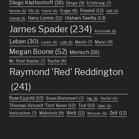
Diego Klattenhoff
(18)
Dinge
(9)
Erfahrung
(7)
Freund
(12)
Frage
(8)
Feind
(6)
Familie
(5)
FBI
(5)
Gott
(5)
Harry Lennix
(11)
Hisham Tawfiq
(13)
Grenze
(5)
James Spader
(234)
Kriminelle
(5)
Leben
(30)
Mann
(9)
Macht
(7)
Leute
(6)
Liste
(5)
Megan Boone
(52)
Mensch
(18)
Mr. 'Kate' Kaplan
(7)
Rache
(8)
Raymond 'Red' Reddington
(241)
Ryan Eggold
(10)
Susan Blommaert
(7)
Teufel
(6)
Tag
(5)
Thomas Vincent 'Tom' Keen
(10)
Tod
(10)
Vater
(5)
Welt
(11)
Zeit
(12)
Wahrheit
(9)
Verbrechen
(7)
Wissen
(6)