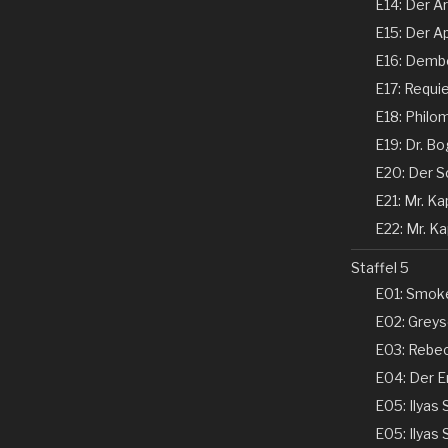
E14: Der Ar
E15: Der Ap
E16: Dembe
E17: Requi
E18: Philom
E19: Dr. Bo
E20: Der Sc
E21: Mr. Kap
E22: Mr. Kap
Staffel 5
E01: Smoke
E02: Greyso
E03: Rebecc
E04: Der En
E05: Ilyas 
E05: Ilyas 