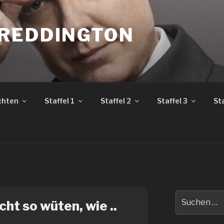
REDDINGTON
chten
Staffel 1
Staffel 2
Staffel 3
Sta
Suche
cht so wüten, wie ..
nach: