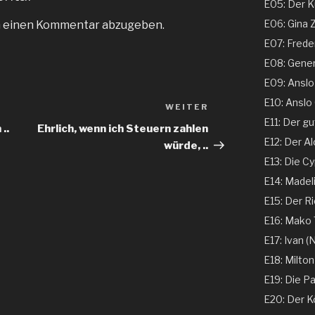
E05: Der Ku
E06: Gina 
m einen Kommentar abzugeben.
E07: Freder
E08: Genera
E09: Anslo G
E10: Anslo G
WEITER
Nächster
E11: Der gu
Beitrag
..
Ehrlich, wenn ich Steuern zahlen
E12: Der Al
würde, ..
E13: Die Cy
E14: Madeli
E15: Der Ri
E16: Mako T
E17: Ivan (N
E18: Milton
E19: Die Pa
E20: Der K