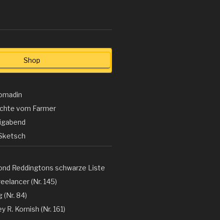
Shop
omadin
ichte vom Farmer
ligabend
Sketsch
ond Reddingtons schwarze Liste
eelancer (Nr. 145)
 (Nr. 84)
y R. Kornish (Nr. 161)