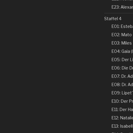
E23: Alexan
Staffel 4
E01: Esteba
E02: Mato 
E03: Miles
E04: Gaia (N
E05: Der Li
E06: Die D
E07: Dr. Ad
E08: Dr. Ad
E09: Lipet
E10: Der Pr
E11: Der Ha
E12: Natali
E13: Isabel