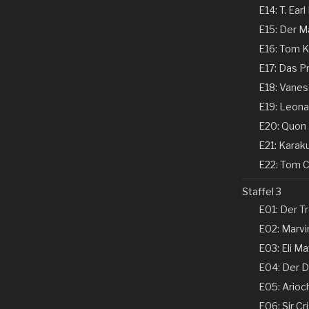
E14: T. Earl
E15: Der Ma
E16: Tom Ke
E17: Das P
E18: Vaness
E19: Leonar
E20: Quon 
E21: Karaku
E22: Tom Co
Staffel 3
E01: Der Tr
E02: Marvin
E03: Eli Ma
E04: Der Ds
E05: Arioch
E06: Sir Cri