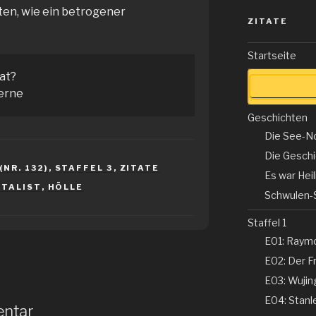
üten, wie ein betrogener
ZITATE
Startseite
tat?
erne
Geschichten
Die See-N
Die Gesch
NR. 132)
,
STAFFEL 3
,
ZITATE
Es war Hei
TALIST
,
HÖLLE
Schwulen-
Staffel 1
E01: Raym
E02: Der Fr
E03: Wujing
E04: Stanle
entar