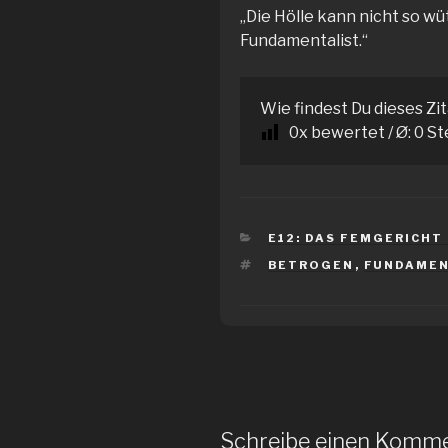
„Die Hölle kann nicht so w
Fundamentalist.“
Wie findest Du dieses Zi
0
x bewertet / Ø:
0
St
KATEGORIEN
E12: DAS FEMGERICHT (
SCHLAGWÖRTER
BETROGEN
,
FUNDAMEN
Schreibe einen Komm