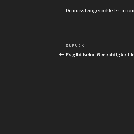
Du musst
angemeldet
sein, u
Beitragsnavigation
Vorheriger
ZURÜCK
Beitrag
Es gibt keine Gerechtigkeit in 