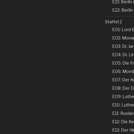
E21: Berlin (
E22: Berlin 
Staffel 2
E01: Lord B
E02: Monar
E03: Dr. Ja
E04: Dr. Li
E05: Die Fr
E06: Momba
E07: Der K
E08: Der De
E09: Luther 
E10: Luther 
E11: Ruslan
E12: Die Ke
E13: Der Hi