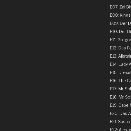
E07: Zal Bi
E08: Kings 
E09: Der Dir
E10: Der Dir
E11: Gregor
E12: Das Fe
E13: Alistai
E14: Lady A
E15: Drexel
E16: The C
E17: Mr. Sol
E18: Mr. Sol
E19: Cape
E20: Das A
E21: Susan 
E22: Alexand