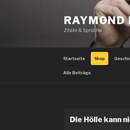
Zum
Inhalt
RAYMOND 
springen
Zitate & Sprüche
Startseite
Shop
Geschi
Alle Beiträge
Die Hölle kann ni